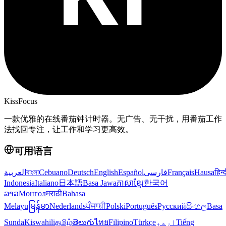
KissFocus
一款优雅的在线番茄钟计时器。无广告、无干扰，用番茄工作
法找回专注，让工作和学习更高效。
可用语言
العربية
বাংলা
Cebuano
Deutsch
English
Español
فارسی
Français
Hausa
हिन्
Indonesia
Italiano
日本語
Basa Jawa
ភាសាខ្មែរ
한국어
ລາວ
Монгол
मराठी
Bahasa
Melayu
မြန်မာ
Nederlands
ਪੰਜਾਬੀ
Polski
Português
Русский
සිංහල
Basa
Sunda
Kiswahili
தமிழ்
తెలుగు
ไทย
Filipino
Türkçe
اردو
Tiếng