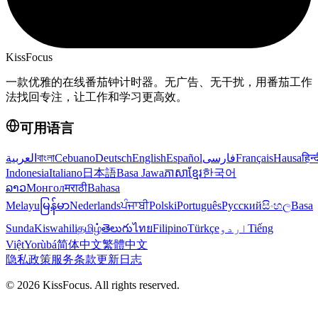
KissFocus
一款优雅的在线番茄钟计时器。无广告、无干扰，用番茄工作
法找回专注，让工作和学习更高效。
可用语言
العربية
বাংলা
Cebuano
Deutsch
English
Español
فارسی
Français
Hausa
हिन्
Indonesia
Italiano
日本語
Basa Jawa
ភាសាខ្មែរ
한국어
ລາວ
Монгол
मराठी
Bahasa
Melayu
မြန်မာ
Nederlands
ਪੰਜਾਬੀ
Polski
Português
Русский
සිංහල
Basa
Sunda
Kiswahili
தமிழ்
తెలుగు
ไทย
Filipino
Türkçe
اردو
Tiếng
Việt
Yorùbá
简体中文
繁體中文
隐私政策
服务条款
更新日志
©
2026
KissFocus
. All rights reserved.