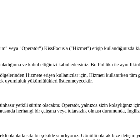
im" veya "Operatör") KissFocus'a ("Hizmet") erişip kullandığınızda kişisel
nladığınızı ve kabul ettiğinizi kabul edersiniz. Bu Politika ile aynı fik
ı bölgelerinden Hizmete erişen kullanıcılar için, Hizmeti kullanırken tüm
e ek uyumluluk yükümlülükleri üstlenmeyecektir.
hasır yetkili sürüm olacaktır. Operatör, yalnızca sizin kolaylığınız için b
 arasında herhangi bir çatışma veya tutarsızlık olması durumunda, İngiliz
i olanlarla sıkı bir şekilde sınırlıyoruz. Gönüllü olarak bize iletişim y