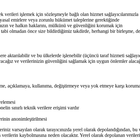
rek verileri işlemek için sözleşmeyle bağlı olan hizmet sağlayıcılarımızla
 yasal emirlere veya zorunlu hükümet taleplerine gerektiğinde
mızın ve halkın haklarını, mülkünü ve güvenliğini korumak için
ına tabi olmadan önce size bildirdiğimiz takdirde, herhangi bir birleşme, d
elere aktarılabilir ve bu ülkelerde işlenebilir (üçüncü taraf hizmeti sağla
aracağız ve verilerinizin güvenliğini sağlamak için uygun önlemler alaca
rişime, açıklamaya, kullanıma, değiştirmeye veya yok etmeye karşı koru
relemesi
elin sınırlı teknik verilere erişimi vardır
erinin anonimleştirilmesi
eriniz varsayılan olarak tarayıcınızda yerel olarak depolandığından, bu 
verilerin kaybolmasına neden olacaktır. Yerel olarak depolanan verileri 