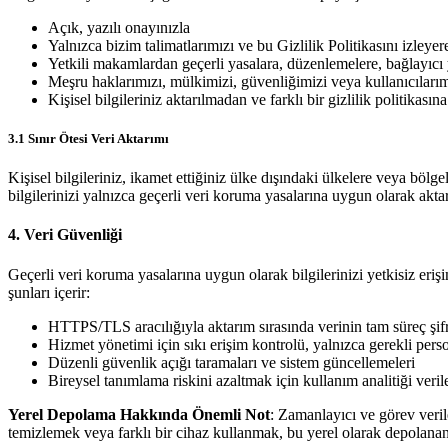
Açık, yazılı onayınızla
Yalnızca bizim talimatlarımızı ve bu Gizlilik Politikasını izleye
Yetkili makamlardan geçerli yasalara, düzenlemelere, bağlayıcı
Meşru haklarımızı, mülkimizi, güvenliğimizi veya kullanıcıları
Kişisel bilgileriniz aktarılmadan ve farklı bir gizlilik politikas
3.1 Sınır Ötesi Veri Aktarımı
Kişisel bilgileriniz, ikamet ettiğiniz ülke dışındaki ülkelere veya bölg
bilgilerinizi yalnızca geçerli veri koruma yasalarına uygun olarak akt
4. Veri Güvenliği
Geçerli veri koruma yasalarına uygun olarak bilgilerinizi yetkisiz e
şunları içerir:
HTTPS/TLS aracılığıyla aktarım sırasında verinin tam süreç şif
Hizmet yönetimi için sıkı erişim kontrolü, yalnızca gerekli person
Düzenli güvenlik açığı taramaları ve sistem güncellemeleri
Bireysel tanımlama riskini azaltmak için kullanım analitiği veril
Yerel Depolama Hakkında Önemli Not
: Zamanlayıcı ve görev veril
temizlemek veya farklı bir cihaz kullanmak, bu yerel olarak depolanan 