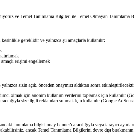
lanıyoruz ve Temel Tanımlama Bilgileri ile Temel Olmayan Tanımlama Bilg
 kesinlikle gereklidir ve yalnızca şu amaçlarla kullanılır:
k
 hatırlamak
 amaçlı erişimi engellemek
 yalnızca sizin açık, önceden onayınızı aldıktan sonra etkinleştirilecektir.
ımcı olmak için anonim kullanım verilerini toplamak için kullanılır (Go
racılığıyla size ilgili reklamları sunmak için kullanılır (Google AdSense
ki tanımlama bilgisi onay banner'ı aracılığıyla veya tarayıcı ayarlarını
 bırakabilirsiniz, ancak Temel Tanımlama Bilgilerini devre dışı bırakma