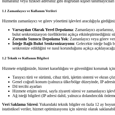
numaranız veya fiziksel adresiniz gibi doğrudan kişisel tanımlayıcıları
1.1 Zamanlayıcı ve Kullanım Verileri
Hizmetin zamanlayıcı ve görev yönetimi işlevleri aracılığıyla girdiğiniz
Varsayılan Olarak Yerel Depolama
: Zamanlayıcı ayarlarınız,
bulut senkronizasyon özelliklerini açıkça etkinleştirmediğiniz sü
Zorunlu Sunucu Depolama Yok
: Zamanlayıcı veya görev ve
İsteğe Bağlı Bulut Senkronizasyonu
: Gelecekte isteğe bağlı 
senkronize edildiğini ve nasıl korunduğunu açıkça açıklayacağı
1.2 Teknik ve Kullanım Bilgileri
Hizmete eriştiğinizde, hizmet kararlılığını ve güvenliğini korumak için 
Tarayıcı türü ve sürümü, cihaz türü, işletim sistemi ve ekran ç
Genel coğrafi konum (yalnızca ülke/bölge düzeyinde, IP adresi
Dil tercihi ayarları
Hizmete erişim süresi, sayfa ziyareti süresi ve zamanlayıcı işlev
Ağ isteği bilgileri (IP adresi dahil, yalnızca dolandırıcılık önl
Veri Saklama Süresi
: Yukarıdaki teknik bilgiler en fazla 12 ay boyun
istatistiksel veriler, hizmet optimizasyonu için süresiz olarak saklanabil