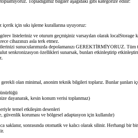
 toplamıyoruz. Topladığımız bilgiler aşağıdaki gibi kategorize edilir:
 içerik için sıkı işleme kurallarına uyuyoruz:
 görev listeleriniz ve oturum geçmişiniz varsayılan olarak localStorage ku
rece cihazınızı asla terk etmez.
rilerinizi sunucularımızda depolamanızı GEREKTİRMİYORUZ. Tüm temel 
bulut senkronizasyon özellikleri sunarsak, bunları etkinleştirip etkinleş
z.
gerekli olan minimal, anonim teknik bilgileri toplarız. Bunlar şunları içe
özünürlüğü
nize dayanarak, kesin konum verisi toplanmaz)
leriyle temel etkileşim desenleri
eme, güvenlik koruması ve bölgesel adaptasyon için kullanılır)
ca saklanır, sonrasında otomatik ve kalıcı olarak silinir. Herhangi bir bi
ir.