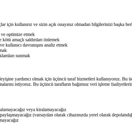
çlar için kullanırız ve sizin açık onayınız olmadan bilgilerinizi başka h
 ve optimize etmek
e kötü amaçlı saldırıları önlemek
ve kullanıcı davranışını analiz etmek
ymak
eklamları sunmak
leyişine yardımcı olmak için üçüncü taraf hizmetleri kullanıyoruz. Bu üç
malarını istiyoruz. Bu üçüncü tarafların bağımsız veri işleme faaliyetle
kiralamayacağız veya kiralamayacağız
a paylaşmayacağız (varsayılan olarak cihazınızda yerel olarak depolandı
nmayacağız