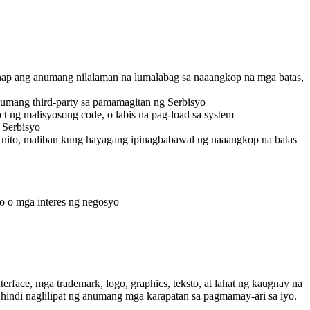
anap ang anumang nilalaman na lumalabag sa naaangkop na mga batas,
inumang third-party sa pamamagitan ng Serbisyo
t ng malisyosong code, o labis na pag-load sa system
 Serbisyo
m nito, maliban kung hayagang ipinagbabawal ng naaangkop na batas
o o mga interes ng negosyo
nterface, mga trademark, logo, graphics, teksto, at lahat ng kaugnay na
y hindi naglilipat ng anumang mga karapatan sa pagmamay-ari sa iyo.