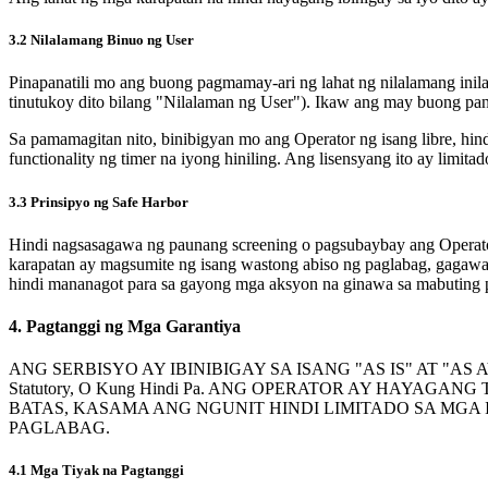
3.2 Nilalamang Binuo ng User
Pinapanatili mo ang buong pagmamay-ari ng lahat ng nilalamang inila
tinutukoy dito bilang "Nilalaman ng User"). Ikaw ang may buong pan
Sa pamamagitan nito, binibigyan mo ang Operator ng isang libre, hi
functionality ng timer na iyong hiniling. Ang lisensyang ito ay limi
3.3 Prinsipyo ng Safe Harbor
Hindi nagsasagawa ng paunang screening o pagsubaybay ang Operato
karapatan ay magsumite ng isang wastong abiso ng paglabag, gagawa
hindi mananagot para sa gayong mga aksyon na ginawa sa mabuting 
4. Pagtanggi ng Mga Garantiya
ANG SERBISYO AY IBINIBIGAY SA ISANG "AS IS" AT "A
Statutory, O Kung Hindi Pa. ANG OPERATOR AY HAY
BATAS, KASAMA ANG NGUNIT HINDI LIMITADO SA MGA 
PAGLABAG.
4.1 Mga Tiyak na Pagtanggi