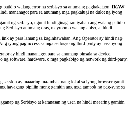
ng patid o walang error na serbisyo sa anumang pagkakataon.
IKAW
hindi mananagot para sa anumang mga pagkalugi na dulot ng iyong
mit ng serbisyo, ngunit hindi ginagarantiyahan ang walang patid o
i ng Serbisyo anumang oras, mayroon o walang abiso, at hindi
a link ay para lamang sa kaginhawahan. Ang Operator ay hindi nag-
Ang iyong pag-access sa mga serbisyo ng third-party ay nasa iyong
tor ay hindi mananagot para sa anumang pinsala sa device,
 o ng software, hardware, o mga pagkabigo ng network ng third-party.
g session ay maaaring ma-imbak nang lokal sa iyong browser gamit
kung hayagang pipiliin mong gamitin ang mga tampok ng pag-sync sa
pagganap ng Serbisyo at karanasan ng user, na hindi maaaring gamitin