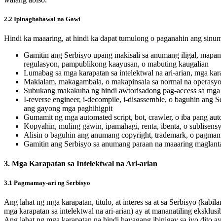
2.2 Ipinagbabawal na Gawi
Hindi ka maaaring, at hindi ka dapat tumulong o paganahin ang sinum
Gamitin ang Serbisyo upang makisali sa anumang iligal, mapa
regulasyon, pampublikong kaayusan, o mabuting kaugalian
Lumabag sa mga karapatan sa intelektwal na ari-arian, mga kar
Makialam, makagambala, o makapinsala sa normal na operasyon 
Subukang makakuha ng hindi awtorisadong pag-access sa mga s
I-reverse engineer, i-decompile, i-disassemble, o baguhin an
ang gayong mga paghihigpit
Gumamit ng mga automated script, bot, crawler, o iba pang a
Kopyahin, muling gawin, ipamahagi, renta, ibenta, o sublisens
Alisin o baguhin ang anumang copyright, trademark, o pagmama
Gamitin ang Serbisyo sa anumang paraan na maaaring maglantad
3. Mga Karapatan sa Intelektwal na Ari-arian
3.1 Pagmamay-ari ng Serbisyo
Ang lahat ng mga karapatan, titulo, at interes sa at sa Serbisyo (kabil
mga karapatan sa intelektwal na ari-arian) ay at mananatiling eksklu
Ang lahat ng mga karapatan na hindi hayagang ibinigay sa iyo dito ay