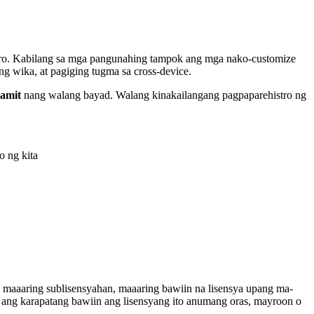
doro. Kabilang sa mga pangunahing tampok ang mga nako-customize
g wika, at pagiging tugma sa cross-device.
gamit
nang walang bayad. Walang kinakailangang pagpaparehistro ng
o ng kita
di maaaring sublisensyahan, maaaring bawiin na lisensya upang ma-
or ang karapatang bawiin ang lisensyang ito anumang oras, mayroon o