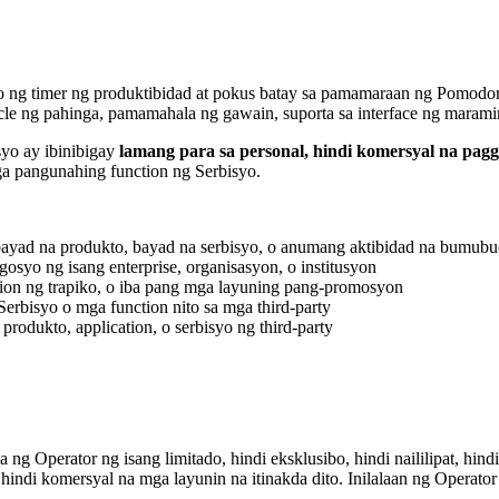
syo ng timer ng produktibidad at pokus batay sa pamamaraan ng Pomo
le ng pahinga, pamamahala ng gawain, suporta sa interface ng maramin
syo ay ibinibigay
lamang para sa personal, hindi komersyal na pag
a pangunahing function ng Serbisyo.
 bayad na produkto, bayad na serbisyo, o anumang aktibidad na bumubu
syo ng isang enterprise, organisasyon, o institusyon
ation ng trapiko, o iba pang mga layuning pang-promosyon
Serbisyo o mga function nito sa mga third-party
rodukto, application, o serbisyo ng third-party
g Operator ng isang limitado, hindi eksklusibo, hindi naililipat, hin
 hindi komersyal na mga layunin na itinakda dito. Inilalaan ng Operat