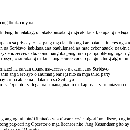
ang third-party na:
nlinlang, lumalabag, o nakakapinsalang mga aktibidad, o upang ipalag
apatan sa privacy, o iba pang mga lehitimong karapatan at interes ng s
ng Serbisyo, kabilang ang paglulunsad ng mga cyber attack, pag-injec
ystem, server, data, o anumang iba pang hindi pampublikong lugar ng
g Serbisyo, o subukang makuha ang source code o pangunahing algorith
utomated na paraan upang ma-access o magamit ang Serbisyo
yahin ang Serbisyo o anumang bahagi nito sa mga third-party
y-ari na abiso na nilalaman sa Serbisyo
 sa Operator sa legal na pananagutan o makapinsala sa reputasyon nit
ang ang ngunit hindi limitado sa software, code, algorithm, disenyo ng i
sibong pag-aari ng Operator o mga licensor nito. Ang Kasunduang ito a
 inilalaan ng Operator.