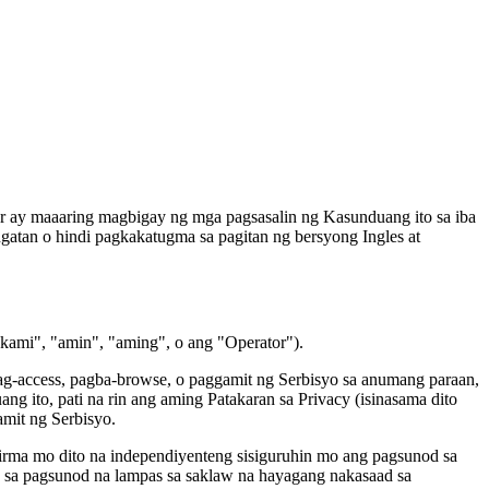
or ay maaaring magbigay ng mga pagsasalin ng Kasunduang ito sa iba
tan o hindi pagkakatugma sa pagitan ng bersyong Ingles at
"kami", "amin", "aming", o ang "Operator").
pag-access, pagba-browse, o paggamit ng Serbisyo sa anumang paraan,
g ito, pati na rin ang aming Patakaran sa Privacy (isinasama dito
mit ng Serbisyo.
irma mo dito na independiyenteng sisiguruhin mo ang pagsunod sa
n sa pagsunod na lampas sa saklaw na hayagang nakasaad sa