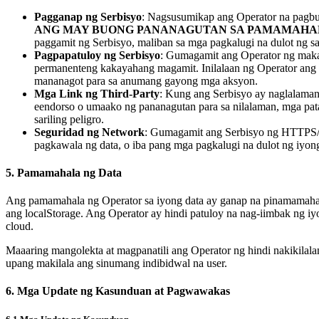
Pagganap ng Serbisyo
: Nagsusumikap ang Operator na pagbut
ANG MAY BUONG PANANAGUTAN SA PAMAMAHAL
paggamit ng Serbisyo, maliban sa mga pagkalugi na dulot ng 
Pagpapatuloy ng Serbisyo
: Gumagamit ang Operator ng makat
permanenteng kakayahang magamit. Inilalaan ng Operator ang ka
mananagot para sa anumang gayong mga aksyon.
Mga Link ng Third-Party
: Kung ang Serbisyo ay naglalaman
eendorso o umaako ng pananagutan para sa nilalaman, mga patak
sariling peligro.
Seguridad ng Network
: Gumagamit ang Serbisyo ng HTTPS/TL
pagkawala ng data, o iba pang mga pagkalugi na dulot ng iyong
5. Pamamahala ng Data
Ang pamamahala ng Operator sa iyong data ay ganap na pinamamahala
ang localStorage. Ang Operator ay hindi patuloy na nag-iimbak ng i
cloud.
Maaaring mangolekta at magpanatili ang Operator ng hindi nakikilalang
upang makilala ang sinumang indibidwal na user.
6. Mga Update ng Kasunduan at Pagwawakas