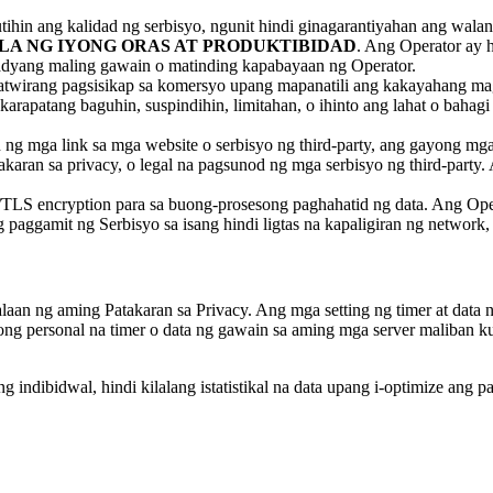
ihin ang kalidad ng serbisyo, ngunit hindi ginagarantiyahan ang wala
A NG IYONG ORAS AT PRODUKTIBIDAD
. Ang Operator ay 
sadyang maling gawain o matinding kapabayaan ng Operator.
wirang pagsisikap sa komersyo upang mapanatili ang kakayahang maga
rapatang baguhin, suspindihin, limitahan, o ihinto ang lahat o bahag
 ng mga link sa mga website o serbisyo ng third-party, ang gayong mg
aran sa privacy, o legal na pagsunod ng mga serbisyo ng third-party. 
S encryption para sa buong-prosesong paghahatid ng data. Ang Opera
 paggamit ng Serbisyo sa isang hindi ligtas na kapaligiran ng network,
an ng aming Patakaran sa Privacy. Ang mga setting ng timer at data n
yong personal na timer o data ng gawain sa aming mga server maliban 
 indibidwal, hindi kilalang istatistikal na data upang i-optimize ang 