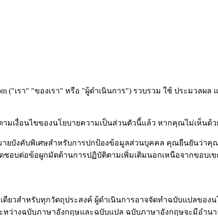
com ("เรา" "ของเรา" หรือ "ผู้ดำเนินการ") รวบรวม ใช้ ประมวลผล
ามเงื่อนไขของนโยบายความเป็นส่วนตัวนี้แล้ว หากคุณไม่เห็นด้วย
หมายบังคับพิเศษสำหรับการปกป้องข้อมูลส่วนบุคคล คุณยืนยันว่าค
รับผิดชอบต่อข้อผูกมัดด้านการปฏิบัติตามเพิ่มเติมนอกเหนือจากขอบเข
างเดียวสำหรับทุกวัตถุประสงค์ ผู้ดำเนินการอาจจัดทำฉบับแปลของ
ันระหว่างฉบับภาษาอังกฤษและฉบับแปล ฉบับภาษาอังกฤษจะมีอำนา