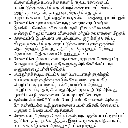
விளைவிக்கும் நடவடிக்கைகளில் ஈடுபட சேவையைப்
பயன்படுத்துதல், அல்லது பொருந்தக்கூடிய சட்டங்கள்,
ஒழுங்குமுறைகள், பொது ஒழுங்கு அல்லது நல்ல
வழக்கங்களை மீறும் எந்தவொரு உள்ளடக்கத்தையும் பரப்புதல்
சேவையின் மூலம் எந்தவொரு மூன்றாம் தரப்பினரின்
இலக்கிய சொத்து உரிமைகள், தனியுரிமை உரிமைகள்
அல்லது பிற முறையான உரிமைகள் மற்றும் நலன்களை மீறுதல்
சேவையின் இயல்பான செயல்பாட்டை குறுக்கீடு செய்ய,
சீர்குலைக்க அல்லது சேதப்படுத்த, சைபர் தாக்குதல்கள்
தொடங்குதல், தீங்கற்ற குறியீட்டை செருகுதல் அல்லது
அமைப்பை அதிக சுமை செலுத்துதல் உட்பட
சேவையின் அமைப்புகள், சர்வர்கள், தரவுகள் அல்லது பிற
பொதுவாக இல்லாத பகுதிகளுக்கு அங்கீகரிக்கப்படாத
அணுகலை முயற்சி செய்தல்
பொருந்தக்கூடிய சட்டம் வெளிப்படையாகத் தடுக்கும்
வரம்புகளைத் தடுக்காதவரில், சேவையை தலைகீழ்
பொறியியல், டிகம்பைல், டிஸ்அஸ்ஸம்பிள் அல்லது
மாற்றியமைக்குதல், அல்லது அதன் மூல குறியீடு அல்லது
முக்கிய வழிமுறைகளைப் பெற முயற்சி செய்தல்
தன்னியக்க ஸ்கிரிப்ட்கள், போட்டுகள், கிராலர்கள் அல்லது
பிற தன்னியக்க வழிமுறைகளைப் பயன்படுத்தி சேவையை
அணுக அல்லது பயன்படுத்துதல்
சேவையை அல்லது அதன் எந்தவொரு பகுதியையும் மூன்றாம்
தரப்பினருக்கு நகலெடுத்தல், இனப்பெருக்கம், விநியோகம்,
வாடகை, விற்பனை அல்லது உரிமம் வழங்குதல்