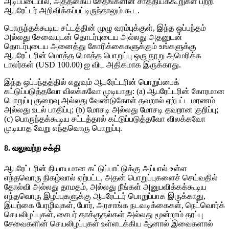
அடிப்படையில், அத்தகைய சேதங்களின் சாத்தியக்கூறுகள் பற்றி
ஆபரேட்டர் அறிவிக்கப்பட்டிருந்தாலும் கூட.
பொருந்தக்கூடிய சட்டத்தின் முழு வரம்புக்குள், இந்த ஒப்பந்தம்
அல்லது சேவையுடன் தொடர்புடைய அல்லது அதனுடன்
தொடர்புடைய அனைத்து கோரிக்கைகளுக்கும் உங்களுக்கு
ஆபரேட்டரின் மொத்த மொத்த பொறுப்பு ஒரு நூறு அமெரிக்க
டாலர்கள் (USD 100.00) ஐ விட அதிகமாக இருக்காது.
இந்த ஒப்பந்தத்தில் எதுவும் ஆபரேட்டரின் பொறுப்பைக்
கட்டுப்படுத்தவோ விலக்கவோ முடியாது: (a) ஆபரேட்டரின் கோரமான
பொறுப்பு குறைவு அல்லது வேண்டுகோள் தவறால் ஏற்பட்ட மரணம்
அல்லது உடல் பாதிப்பு; (b) மோசடி அல்லது மோசடி தவறான குறிப்பு;
(c) பொருந்தக்கூடிய சட்டத்தால் கட்டுப்படுத்தவோ விலக்கவோ
முடியாத வேறு எந்தவொரு பொறுப்பு.
8. வலுவற்ற சக்தி
ஆபரேட்டரின் நியாயமான கட்டுப்பாட்டுக்கு அப்பால் உள்ள
எந்தவொரு நிகழ்வால் ஏற்பட்ட, அதன் பொறுப்புகளைச் செய்வதில்
தோல்வி அல்லது தாமதம், அல்லது நீங்கள் அனுபவிக்கக்கூடிய
எந்தவொரு இழப்புகளுக்கு ஆபரேட்டர் பொறுப்பாக இருக்காது,
இயற்கை பேரழிவுகள், போர், அரசாங்க நடவடிக்கைகள், நெட்வொர்க்
செயலிழப்புகள், சைபர் தாக்குதல்கள் அல்லது மூன்றாம் தரப்பு
சேவைகளின் செயலிழப்புகள் உள்ளடக்கிய ஆனால் இவைகளால்