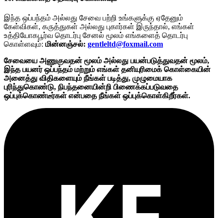
இந்த ஒப்பந்தம் அல்லது சேவை பற்றி உங்களுக்கு ஏதேனும்
கேள்விகள், கருத்துகள் அல்லது புகார்கள் இருந்தால், எங்கள்
உத்தியோகபூர்வ தொடர்பு சேனல் மூலம் எங்களைத் தொடர்பு
கொள்ளவும்:
மின்னஞ்சல்:
gentleltd@foxmail.com
சேவையை அணுகுவதன் மூலம் அல்லது பயன்படுத்துவதன் மூலம்,
இந்த பயனர் ஒப்பந்தம் மற்றும் எங்கள் தனியுரிமைக் கொள்கையின்
அனைத்து விதிகளையும் நீங்கள் படித்து, முழுமையாக
புரிந்துகொண்டு, நிபந்தனையின்றி பிணைக்கப்படுவதை
ஒப்புக்கொண்டீர்கள் என்பதை நீங்கள் ஒப்புக்கொள்கிறீர்கள்.