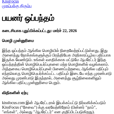
KissFocus
முகப்புக்கு திரும்பு
பயனர் ஒப்பந்தம்
கடைசியாக புதுப்பிக்கப்பட்டது: மார்ச் 22, 2026
மொழி முன்னுரிமை
இந்த ஒப்பந்தம் ஆங்கில மொழியில் நிறைவேற்றப்பட்டுள்ளது, இது
அனைத்து நோக்கங்களுக்கும் பிரத்தியேக அதிகாரப்பூர்வ பதிப்பாக
இருக்க வேண்டும். உங்கள் வசதிக்காக மட்டுமே ஆபரேட்டர் இந்த
ஒப்பந்தத்தின் மொழிபெயர்ப்புகளை மற்ற மொழிகளில் வழங்கலாம்.
அத்தகைய மொழிபெயர்ப்புகள் பிணைப்பற்றவை, ஆங்கில பதிப்பும்
எந்தவொரு மொழிபெயர்க்கப்பட்ட பதிப்பும் இடையே எந்த முரண்பாடு
அல்லது முரண்பாடு இருந்தால், அனைத்து சூழ்நிலைகளிலும்
ஆங்கில பதிப்பு முன்னுரிமை பெறும்.
விதிகளின் ஏற்பு
kissfocus.com இன் ஆபரேட்டரால் இயக்கப்பட்டு நிர்வகிக்கப்படும்
KissFocus ("சேவை") க்கு வரவேற்கிறோம் (பின்னர் "நாம்",
"எங்கள்", அல்லது "ஆபரேட்டர்" என குறிப்பிடப்படுகிறது).