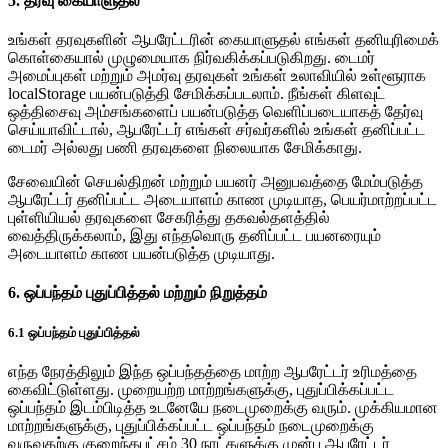
5. தரவு கையாளுதல்
உங்கள் தரவுகளின் ஆபரேட்டரின் கையாளுதல் எங்கள் தனியுரிமைக்
கொள்கையால் முழுமையாக நிர்வகிக்கப்படுகிறது. டைமர்
அமைப்புகள் மற்றும் அமர்வு தரவுகள் உங்கள் உலாவியில் உள்ளூராக
localStorage பயன்படுத்தி சேமிக்கப்படலாம். நீங்கள் கிளவுட்
ஒத்திசைவு அம்சங்களைப் பயன்படுத்த வெளிப்படையாகத் தேர்வு
செய்யாவிட்டால், ஆபரேட்டர் எங்கள் சர்வர்களில் உங்கள் தனிப்பட்ட
டைமர் அல்லது பணி தரவுகளை நிலையாக சேமிக்காது.
சேவையின் செயல்திறன் மற்றும் பயனர் அனுபவத்தை மேம்படுத்த
ஆபரேட்டர் தனிப்பட்ட அடையாளம் காண முடியாத, பெயர்மாற்றப்பட்ட
புள்ளியியல் தரவுகளை சேகரித்து தகவல்தளத்தில்
வைத்திருக்கலாம், இது எந்தவொரு தனிப்பட்ட பயனரையும்
அடையாளம் காண பயன்படுத்த முடியாது.
6. ஒப்பந்தம் புதுப்பித்தல் மற்றும் நிறுத்தம்
6.1 ஒப்பந்தம் புதுப்பித்தல்
எந்த நேரத்திலும் இந்த ஒப்பந்தத்தை மாற்ற ஆபரேட்டர் உரிமத்தை
கைவிட்டுள்ளது. முறையற்ற மாற்றங்களுக்கு, புதுப்பிக்கப்பட்ட
ஒப்பந்தம் இடம்பிடித்த உடனேயே நடைமுறைக்கு வரும். முக்கியமான
மாற்றங்களுக்கு, புதுப்பிக்கப்பட்ட ஒப்பந்தம் நடைமுறைக்கு
வருவதற்கு குறைந்தபட்சம் 30 நாட்களுக்கு முன்பு ஆபரேட்டர்