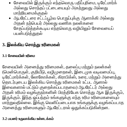
சேவையில் இருக்கும் எந்தவொரு பதிப்புரிமை, டிரேட்மார்க்
அல்லது சொந்தப் பட்டையையும் அகற்றுவது அல்லது
மாற்றியமைக்குதல்
ஆபரேட்டரை சட்டப்பூர்வ பொறுப்புக்கு ஆளாக்கி அல்லது
அதன் நற்பெயர் அல்லது வணிக நலன்களை
சேதப்படுத்தக்கூடிய எந்தவொரு வழியிலும் சேவையைப்
பயன்படுத்துதல்
3. இலக்கிய சொத்து உரிமைகள்
3.1 சேவையின் உரிமை
சேவையின் அனைத்து உரிமைகள், தலைப்பு மற்றும் நலன்கள்
(மென்பொருள், குறியீடு, வழிமுறைகள், இடைமுக வடிவமைப்பு,
டிரேட்மார்க்கள், லோகோக்கள், கிராபிக்ஸ், உரை, மற்றும் அனைத்து
தொடர்புடைய இலக்கிய சொத்து உரிமைகள் உட்பட ஆனால்
இவைகளால் மட்டும் குறைக்கப்படாதவை) ஆபரேட்டர் அல்லது
அதன் உரிமம் வழங்குநர்களின் பிரத்தியேக சொத்து ஆக இருக்கும்,
இருக்கும். இந்த ஒப்பந்தம் உங்களுக்கு எந்த உரிம உரிமைகளையும்
மாற்றுவதில்லை. இங்கு வெளிப்படையாக உங்களுக்கு வழங்கப்படாத
அனைத்து உரிமைகளும் ஆபரேட்டரால் ஒதுக்கப்படுகின்றன.
3.2 பயனர் உருவாக்கிய உள்ளடக்கம்