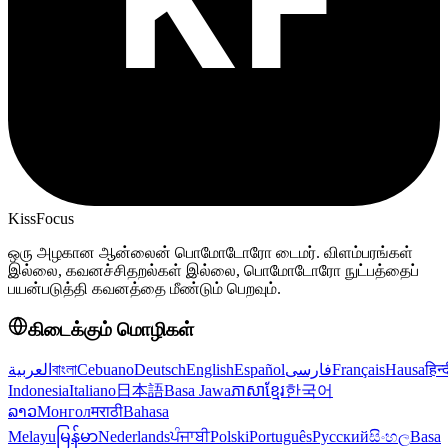
KissFocus
ஒரு அழகான ஆன்லைன் பொமோடோரோ டைமர். விளம்பரங்கள்
இல்லை, கவனச்சிதறல்கள் இல்லை, பொமோடோரோ நுட்பத்தைப்
பயன்படுத்தி கவனத்தை மீண்டும் பெறவும்.
கிடைக்கும் மொழிகள்
العربية
বাংলা
Cebuano
Deutsch
English
Español
فارسی
Français
Hausa
हिन्
Indonesia
Italiano
日本語
Basa Jawa
ភាសាខ្មែរ
한국어
ລາວ
Монгол
मराठी
Bahasa
Melayu
မြန်မာ
Nederlands
ਪੰਜਾਬੀ
Polski
Português
Русский
සිංහල
Basa