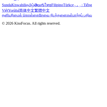
Sunda
Kiswahili
தமிழ்
తెలుగు
ไทย
Filipino
Türkçe
اردو
Tiếng
Việt
Yorùbá
简体中文
繁體中文
தனியுரிமைக் கொள்கை
சேவை நிபந்தனைகள்
மாற்றப் பதிவு
©
2026
KissFocus
. All rights reserved.