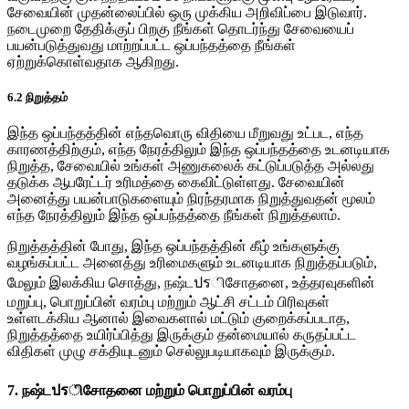
சேவையின் முதன்லைப்பில் ஒரு முக்கிய அறிவிப்பை இடுவார்.
நடைமுறை தேதிக்குப் பிறகு நீங்கள் தொடர்ந்து சேவையைப்
பயன்படுத்துவது மாற்றப்பட்ட ஒப்பந்தத்தை நீங்கள்
ஏற்றுக்கொள்வதாக ஆகிறது.
6.2 நிறுத்தம்
இந்த ஒப்பந்தத்தின் எந்தவொரு விதியை மீறுவது உட்பட, எந்த
காரணத்திற்கும், எந்த நேரத்திலும் இந்த ஒப்பந்தத்தை உடனடியாக
நிறுத்த, சேவையில் உங்கள் அணுகலைக் கட்டுப்படுத்த அல்லது
தடுக்க ஆபரேட்டர் உரிமத்தை கைவிட்டுள்ளது. சேவையின்
அனைத்து பயன்பாடுகளையும் நிரந்தரமாக நிறுத்துவதன் மூலம்
எந்த நேரத்திலும் இந்த ஒப்பந்தத்தை நீங்கள் நிறுத்தலாம்.
நிறுத்தத்தின் போது, இந்த ஒப்பந்தத்தின் கீழ் உங்களுக்கு
வழங்கப்பட்ட அனைத்து உரிமைகளும் உடனடியாக நிறுத்தப்படும்,
மேலும் இலக்கிய சொத்து, நஷ்டปรிசோதனை, உத்தரவுகளின்
மறுப்பு, பொறுப்பின் வரம்பு மற்றும் ஆட்சி சட்டம் பிரிவுகள்
உள்ளடக்கிய ஆனால் இவைகளால் மட்டும் குறைக்கப்படாத,
நிறுத்தத்தை உயிர்ப்பித்து இருக்கும் தன்மையால் கருதப்பட்ட
விதிகள் முழு சக்தியுடனும் செல்லுபடியாகவும் இருக்கும்.
7. நஷ்டปรிசோதனை மற்றும் பொறுப்பின் வரம்பு