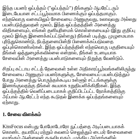
இந்த பயனர் ஒப்பந்தம் ("ஒப்பந்தம்") நீங்களும் ஆபரேட்டரும்
இடையேயான சட்டப்பூர்வமாக பிணைக்கும் ஒப்பந்தமாகும்.
எந்தவொரு வகையிலும் சேவையை அணுகுவது, உலாவுவது அல்லது
பயன்படுத்துவதன் மூலம், இந்த ஒப்பந்தத்தின் அனைத்து
விதிகளையும், எங்கள் தனியுரிமைக் கொள்கையையும் (இது குறிப்பு
மூலம் இங்கு இணைக்கப்பட்டுள்ளது) நீங்கள் படித்து, முழுமையாக
புரிந்துகொண்டு, நிபந்தனையின்றி பிணைக்கப்படுவதை
ஒப்புக்கொண்டீர்கள். இந்த ஒப்பந்தத்தின் எந்தவொரு பகுதியையும்
நீங்கள் ஒத்துழைக்கவில்லை என்றால், நீங்கள் உடனடியாக
சேவையின் அனைத்து பயன்பாடுகளையும் நிறுத்த வேண்டும்.
சிறப்பு கட்டாய சட்டத் தேவைகள் உள்ள அதிகாரப்பூர்வங்களிலிருந்து
சேவையை அணுகும் பயனர்களுக்கு, சேவையைப் பயன்படுத்தும்
போது அனைத்து பொருந்தக்கூடிய உள்ளூர் சட்டங்களுக்கு
இணங்குவதற்கு நீங்கள் சுயமாக உறுதியளிக்கிறீர்கள். இந்த
ஒப்பந்தத்தில் வெளிப்படையாகக் குறிப்பிடப்பட்ட நோக்கத்திற்கு
அப்பால் ஆபரேட்டர் எந்த கூடுதல் இணக்க ஒப்பந்தங்களையும்
ஏற்காது.
1. சேவை விளக்கம்
KissFocus என்பது போமோடோரோ நுட்பத்தை அடிப்படையாகக்
கொண்ட தயாரிப்பு மற்றும் கவனம் செலுத்தும் டைமர் சேவைகளை
வழங்கும் ஆன்லைன் கருவியாகும். முக்கிய அம்சங்களில்