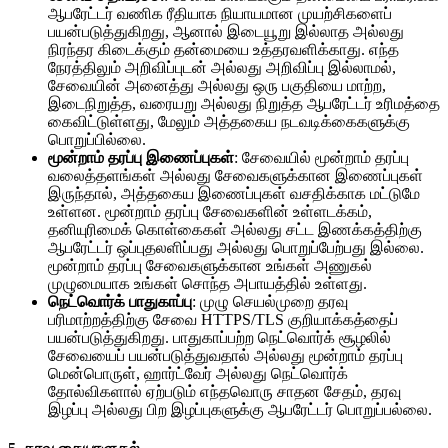
ஆபரேட்டர் வணிக ரீதியாக நியாயமான முயற்சிகளைப்
பயன்படுத்துகிறது, ஆனால் இடையூறு இல்லாத அல்லது
நிரந்தர கிடைக்கும் தன்மையை உத்தரவளிக்காது. எந்த
நேரத்திலும் அறிவிப்புடன் அல்லது அறிவிப்பு இல்லாமல்,
சேவையின் அனைத்து அல்லது ஒரு பகுதியை மாற்ற,
இடைநிறுத்த, வரையறு அல்லது நிறுத்த ஆபரேட்டர் உரிமத்தை
கைவிட்டுள்ளது, மேலும் அத்தகைய நடவடிக்கைகளுக்கு
பொறுப்பில்லை.
மூன்றாம் தரப்பு இணைப்புகள்
: சேவையில் மூன்றாம் தரப்பு
வலைத்தளங்கள் அல்லது சேவைகளுக்கான இணைப்புகள்
இருந்தால், அத்தகைய இணைப்புகள் வசதிக்காக மட்டுமே
உள்ளன. மூன்றாம் தரப்பு சேவைகளின் உள்ளடக்கம்,
தனியுரிமைக் கொள்கைகள் அல்லது சட்ட இணக்கத்திற்கு
ஆபரேட்டர் ஒப்புதலளிப்பது அல்லது பொறுப்பேற்பது இல்லை.
மூன்றாம் தரப்பு சேவைகளுக்கான உங்கள் அணுகல்
முழுமையாக உங்கள் சொந்த அபாயத்தில் உள்ளது.
நெட்வொர்க் பாதுகாப்பு
: முழு செயல்முறை தரவு
பரிமாற்றத்திற்கு சேவை HTTPS/TLS குறியாக்கத்தைப்
பயன்படுத்துகிறது. பாதுகாப்பற்ற நெட்வொர்க் சூழலில்
சேவையைப் பயன்படுத்துவதால் அல்லது மூன்றாம் தரப்பு
மென்பொருள், ஹார்ட்வேர் அல்லது நெட்வொர்க்
தோல்விகளால் ஏற்படும் எந்தவொரு சாதன சேதம், தரவு
இழப்பு அல்லது பிற இழப்புகளுக்கு ஆபரேட்டர் பொறுப்பல்லை.