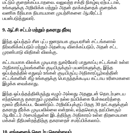
மட்டும் குறைக்கப்படாதவை. வலுவற்ற சக்தி நிகழ்வு ஏற்பட்டால்,
உங்களுக்கு அறிவிக்க மற்றும் அதன் தாக்கத்தைக் குறைக்க
வணிக ரீதியாக நியாயமான முயற்சிகளை ஆபரேட்டர்
பயன்படுத்துவார்.
9. ஆட்சி சட்டம் மற்றும் தகராறு தீர்வு
இந்த ஒப்பந்தம் சீன புட்ப ஜனநாயக குடியரசின் சட்டங்களால்
நிர்வகிக்கப்படும் மற்றும் அதன்படி விளக்கப்படும், அதன் சட்ட
முரண்பாடு விதிகள் விலக்கு.
கட்டாயமாக விலக்க முடியாத நுகர்வோர் பாதுகாப்பு சட்டங்கள் உள்ள
அதிகாரப்பூர்வங்களில் குடியிருக்கும் பயனர்களுக்கு, இந்த
ஒப்பந்தத்தில் எதுவும் உங்கள் குடியிருப்பு அதிகாரப்பூர்வத்தின்
சட்டங்களின் கீழ் உங்களுக்கு பொருந்தக்கூடிய கட்டாய உரிமைகளை
இழக்க வைக்காது.
இந்த ஒப்பந்தத்திலிருந்து எழும் அல்லது அதனுடன் தொடர்புடைய
எந்தவொரு தகராறும் முதலில் நல்ல நம்பிக்கை பேச்சுவார்த்தை
மூலம் தீர்க்கப்பட வேண்டும். அறிவிப்புக்குப் பிறகு 30 நாட்களுக்குள்
தகராறு தீர்க்க முடியவில்லை என்றால், எந்தவொரு தரப்பினரும்
ஆபரேட்டர் அமைந்துள்ள இடத்திற்கு அதிகாரம் உள்ள திறமையான
மக்கள் நீதிமன்றத்திற்கு தகராறைச் சமர்ப்பிக்கலாம்.
10. எங்களைத் தொடர்பு கொள்ளவும்