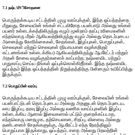
7.1 நஷ்டปรிசோதனை
பொருந்தக்கூடிய சட்டத்தின் முழு வரம்புக்குள், இந்த ஒப்பந்தத்தை
மீறுவது, சேவையின் உங்கள் சட்டவிரோத பயன்பாடு அல்லது உங்கள்
பயனர் உள்ளடக்கத்திலிருந்து எழும் மூன்றாம் தரப்பு உரிமைகளின்
எந்தவொரு மீறல் ஆகியவற்றிலிருந்து எழும் அல்லது தொடர்புடைய
அனைத்து கோரிக்கைகள், சேதங்கள், இழப்புகள், பொறுப்புகள்,
செலவுகள் மற்றும் செலவுகள் (நியாயமான வழக்கறிஞர்
கட்டணங்கள் உள்ளடக்கிய) ஆகியவற்றிலிருந்து ஆபரேட்டர் மற்றும்
அதன் சேவை வழங்குநர்களைக் காப்பாற்ற, நஷ்டீளவிட மற்றும்
பாதுகாப்பு செய்ய நீங்கள் ஒப்புக்கொள்கிறீர்கள். இந்த நஷ்டீளவிட
ஒப்பந்தம் இந்த ஒப்பந்தத்தின் நிறுத்தத்திற்கு பின்னரும் உயிர்ப்பித்து
இருக்கும்.
7.2 பொறுப்பின் வரம்பு
பொருந்தக்கூடிய சட்டத்தின் முழு வரம்புக்குள், சேவையின் உங்கள்
பயன்பாட்டுடன் தொடர்புடைய அல்லது அதனுடன் தொடர்புடைய,
லாப இழப்பு, தரவு இழப்பு அல்லது வணிக வாய்ப்புகளின் இழப்பு
உள்ளடக்கிய ஆனால் இவைகளால் மட்டும் குறைக்கப்படாத,
எந்தவொரு மறைமுக, தற்செயலான, சிறப்பு, விளைவு அல்லது
தண்டனைச் சேதங்களுக்கு, ஆபரேட்டர் எந்த நேரத்திலும்
பொறுப்பாக இருக்காது, ஒப்பந்தம், சதை அல்லது பிறவற்றின்