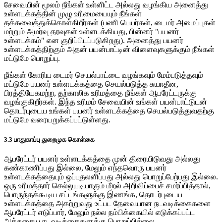
சேவையின் மூலம் நீங்கள் உள்ளிட்ட அல்லது வழங்கிய அனைத்து
உள்ளடக்கத்தின் முழு உரிமையையும் நீங்கள்
தக்கவைத்துக்கொள்கிறீர்கள் (பணி பெயர்கள், டைமர் அமைப்புகள்
மற்றும் அமர்வு தரவுகள் உள்ளடக்கியது, பின்னர் "பயனர்
உள்ளடக்கம்" என குறிப்பிடப்படுகிறது). அனைத்து பயனர்
உள்ளடக்கத்திற்கும் அதன் பயன்பாட்டின் விளைவுகளுக்கும் நீங்கள்
மட்டுமே பொறுப்பு.
நீங்கள் கோரிய டைமர் செயல்பாட்டை வழங்கவும் மேம்படுத்தவும்
மட்டுமே பயனர் உள்ளடக்கத்தை செயல்படுத்த சுயாதீன,
பிரத்தியேகமற்ற, தற்காலிக உரிமத்தை நீங்கள் ஆபரேட்டருக்கு
வழங்குகிறீர்கள். இந்த உரிமம் சேவையின் உங்கள் பயன்பாட்டுடன்
தொடர்புடைய உங்கள் பயனர் உள்ளடக்கத்தை செயல்படுத்துவதற்கு
மட்டுமே வரையறுக்கப்பட்டுள்ளது.
3.3 பாதுகாப்பு துறைமுக கொள்கை
ஆபரேட்டர் பயனர் உள்ளடக்கத்தை முன் திரையிடுவது அல்லது
கண்காணிப்பது இல்லை, மேலும் எந்தவொரு பயனர்
உள்ளடக்கத்தையும் ஒப்புதலளிப்பது அல்லது பொறுப்பேற்பது இல்லை.
ஒரு உரிமத்தார் செல்லுபடியாகும் மீறல் அறிவிப்பைச் சமர்ப்பித்தால்,
பொருந்தக்கூடிய சட்டங்களுக்கு இணங்க, தொடர்புடைய
உள்ளடக்கத்தை அகற்றுவது உட்பட தேவையான நடவடிக்கைகளை
ஆபரேட்டர் எடுப்பார், மேலும் நல்ல நம்பிக்கையில் எடுக்கப்பட்ட
அத்தகைய நடவடிக்கைகளுக்கு பொறுப்பில்லை.