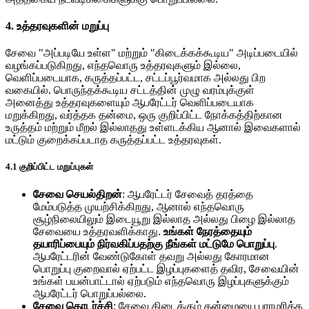
4. உத்தரவுகளின் மறுப்பு
சேவை "அப்படியே உள்ள" மற்றும் "கிடைக்கக்கூடிய" அடிப்படையில்
வழங்கப்படுகிறது, எந்தவொரு உத்தரவுகளும் இல்லை,
வெளிப்படையாக, கருத்தப்பட்ட, சட்டப்பூர்வமாக அல்லது பிற
வகையில். பொருந்தக்கூடிய சட்டத்தின் முழு வரம்புக்குள்
அனைத்து உத்தரவுகளையும் ஆபரேட்டர் வெளிப்படையாக
மறுக்கிறது, வர்த்தக தன்மை, ஒரு குறிப்பிட்ட நோக்கத்திற்கான
உருத்தம் மற்றும் மீறல் இல்லாதது உள்ளடக்கிய ஆனால் இவைகளால்
மட்டும் குறைக்கப்படாத கருத்தப்பட்ட உத்தரவுகள்.
4.1 குறிப்பிட்ட மறுப்புகள்
சேவை செயல்திறன்
: ஆபரேட்டர் சேவைத் தரத்தை
மேம்படுத்த முயற்சிக்கிறது, ஆனால் எந்தவொரு
சூழ்நிலையிலும் இடையூறு இல்லாத அல்லது பிழை இல்லாத
சேவையை உத்தரவளிக்காது.
உங்கள் நேரத்தையும்
தயாரிப்பையும் நிர்வகிப்பதற்கு நீங்கள் மட்டுமே பொறுப்பு
.
ஆபரேட்டரின் வேண்டுகோள் தவறு அல்லது கோரமான
பொறுப்பு குறைவால் ஏற்பட்ட இழப்புகளைத் தவிர, சேவையின்
உங்கள் பயன்பாட்டால் ஏற்படும் எந்தவொரு இழப்புகளுக்கும்
ஆபரேட்டர் பொறுப்பல்லை.
சேவை தொடர்ச்சி
: சேவை கிடைக்கும் தன்மையை பராமரிக்க