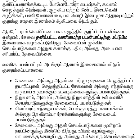
தனிப்பயனாக்கக்கூடிய போமோடோரோ டைமர்கள், கவனம்
செலுத்தும் அமர்வுகள், குறுகிய மற்றும் நீண்ட இடைவெளி
சுழற்சிகள், பணி மேலாண்மை, பல மொழி இடைமுக ஆதரவு மற்றும்
குறுக்கு சாதன இணக்கம் ஆகியவை அடங்கும்.
ஆபரேட்டரால் வெளிப்படையாக எழுத்தில் குறிப்பிடப்படவில்லை
என்றால், சேவை
தனிப்பட்ட, வணிகமற்ற பயன்பாட்டிற்கு மட்டுமே
இலவசமாக வழங்கப்படுகிறது. சேவையின் முக்கிய
செயல்பாடுகளை அணுக கணக்கு பதிவு அல்லது அடையாள
சரிபார்ப்பு தேவையில்லை.
வணிக பயன்பாட்டில் அடங்கும் ஆனால் இவைகளால் மட்டும்
குறைக்கப்படாதவை:
சேவையை அல்லது அதன் டைமர் முடிவுகளை செலுத்தப்பட்ட
தயாரிப்புகள், செலுத்தப்பட்ட சேவைகள் அல்லது எந்தவொரு
வருவாய் உருவாக்கும் நடவடிக்கைகளுக்கு பயன்படுத்துதல்
நிறுவனம், அமைப்பு அல்லது நிறுவனத்தின் உள் வணிச்
செயல்பாடுகளுக்கு சேவையைப் பயன்படுத்துதல்
விளம்பரம், சந்தையாக்கல், போக்குவரத்து பணமாக்கல்
அல்லது பிற விளம்பர நோக்கங்களுக்கு சேவையைப்
பயன்படுத்துதல்
சேவையை அல்லது அதன் செயல்பாடுகளை மூன்றாம்
தரப்பினருக்கு மீண்டும் விற்பது, உரிமம் வழங்குவது,
வாடகைக்கு கொடுப்பது அல்லது அவ்வொரு செயல்களையும்