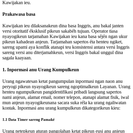
Kawijakan ieu.
Prakawasa basa
Kawijakan ieu dilaksanakeun dina basa Inggris, anu bakal janten
versi otoritatif éksklusif pikeun sakabéh tujuan. Operator tiasa
nyayogikeun tarjamahan Kawijakan ieu kana basa séjén ngan ukur
pikeun kahadean anjeun. Tarjamahan sapertos éta henteu ngiket,
sareng upami aya konflik atanapi teu konsistensi antara versi Inggris
sareng versi anu diterjamahkeun, versi Inggris bakal unggul dina
sagala kaayaan.
1. Inpormasi anu Urang Kumpulkeun
Urang ngawatesan ketat pangumpulan inpormasi ngan naon anu
peryogi pikeun nyayogikeun sareng ngoptimalkeun Layanan. Urang
henteu ngumpulkeun pangidentifikasi pribadi langsung sapertos
nami anjeun, alamat email, nomer telepon, atanapi alamat fisik, iwal
mun anjeun nyayogikeunana sacara suka réla ka urang ngaliwatan
kontak. Inpormasi anu urang kumpulkeun dikategorikeun kieu:
1.1 Data Timer sareng Pamaké
Urang netepkeun aturan pangolahan ketat pikeun eusi anu anjeun