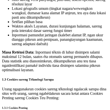
résolusi layar
Lokasi géografis umum (tingkat nagara/wewengkon
wungkul, dumasar kana alamat IP anjeun, teu aya data lokasi
pasti anu dikumpulkeun)
Setélan pilihan basa
Waktos aksés Layanan, durasi kunjungan halaman, sareng
pola interaksi dasar sareng fungsi timer
Inpormasi pamundut jaringan (kalebet alamat IP, ngan ukur
dianggo pikeun anti-penipuan, panangtayungan kaamanan,
sareng adaptasi daérah)
Masa Reténsi Data
: Inpormasi téknis di luhur disimpen salami
maksimal 12 bulan, saatos éta otomatis sareng permanén dihapus.
Data statistik anu dianonimkeun, dikumpulkeun anu teu tiasa
ngaidentifikasi pamaké individu tiasa disimpen salamina pikeun
optimalisasi layanan.
1.3 Cookies sareng Téknologi Sarupa
Urang ngagunakeun cookies sareng téknologi ngalacak sarupa dina
situs wéb urang, sareng ngabédakeun sacara ketat antara Cookies
Penting sareng Cookies Teu Penting:
1.3.1 Cookies Penting