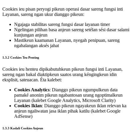
Cookies ieu pisan peryogi pikeun operasi dasar sareng fungsi inti
Layanan, sareng ngan ukur dianggo pikeun:
Ngajaga stabilitas sareng fungsi dasar layanan timer
Ngelingan pilihan basa anjeun sareng setélan sési dasar salami
kunjungan anjeun
Mastikeun kaamanan Layanan, nyegah penipuan, sareng
ngahalangan aksés jahat
1.3.2 Cookies Teu Penting
Cookies ieu henteu dipikabutuhkeun pikeun fungsi inti Layanan,
sareng ngan bakal diaktipkeun saatos urang kéngingkeun idin
eksplisit, sateuacan. Éta kalebet:
Cookies Analytics
: Dianggo pikeun ngumpulkeun data
pamaké anonim pikeun ngabantosan urang ngoptimalkeun
Layanan (kalebet Google Analytics, Microsoft Clarity)
Cookies Iklan
: Dianggo pikeun ngayakeun iklan relevan ka
anjeun ngaliwatan jasa iklan pihak katilu (kalebet Google
AdSense)
1.3.3 Kadali Cookies Anjeun