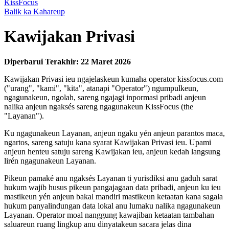
KissFocus
Balik ka Kahareup
Kawijakan Privasi
Diperbarui Terakhir: 22 Maret 2026
Kawijakan Privasi ieu ngajelaskeun kumaha operator kissfocus.com
("urang", "kami", "kita", atanapi "Operator") ngumpulkeun,
ngagunakeun, ngolah, sareng ngajagi inpormasi pribadi anjeun
nalika anjeun ngaksés sareng ngagunakeun KissFocus (the
"Layanan").
Ku ngagunakeun Layanan, anjeun ngaku yén anjeun parantos maca,
ngartos, sareng satuju kana syarat Kawijakan Privasi ieu. Upami
anjeun henteu satuju sareng Kawijakan ieu, anjeun kedah langsung
lirén ngagunakeun Layanan.
Pikeun pamaké anu ngaksés Layanan ti yurisdiksi anu gaduh sarat
hukum wajib husus pikeun pangajagaan data pribadi, anjeun ku ieu
mastikeun yén anjeun bakal mandiri mastikeun ketaatan kana sagala
hukum panyalindungan data lokal anu lumaku nalika ngagunakeun
Layanan. Operator moal nanggung kawajiban ketaatan tambahan
saluareun ruang lingkup anu dinyatakeun sacara jelas dina