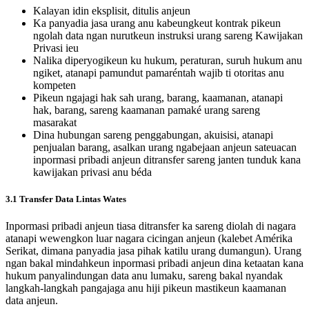
Kalayan idin eksplisit, ditulis anjeun
Ka panyadia jasa urang anu kabeungkeut kontrak pikeun
ngolah data ngan nurutkeun instruksi urang sareng Kawijakan
Privasi ieu
Nalika diperyogikeun ku hukum, peraturan, suruh hukum anu
ngiket, atanapi pamundut pamaréntah wajib ti otoritas anu
kompeten
Pikeun ngajagi hak sah urang, barang, kaamanan, atanapi
hak, barang, sareng kaamanan pamaké urang sareng
masarakat
Dina hubungan sareng penggabungan, akuisisi, atanapi
penjualan barang, asalkan urang ngabejaan anjeun sateuacan
inpormasi pribadi anjeun ditransfer sareng janten tunduk kana
kawijakan privasi anu béda
3.1 Transfer Data Lintas Wates
Inpormasi pribadi anjeun tiasa ditransfer ka sareng diolah di nagara
atanapi wewengkon luar nagara cicingan anjeun (kalebet Amérika
Serikat, dimana panyadia jasa pihak katilu urang dumangun). Urang
ngan bakal mindahkeun inpormasi pribadi anjeun dina ketaatan kana
hukum panyalindungan data anu lumaku, sareng bakal nyandak
langkah-langkah pangajaga anu hiji pikeun mastikeun kaamanan
data anjeun.