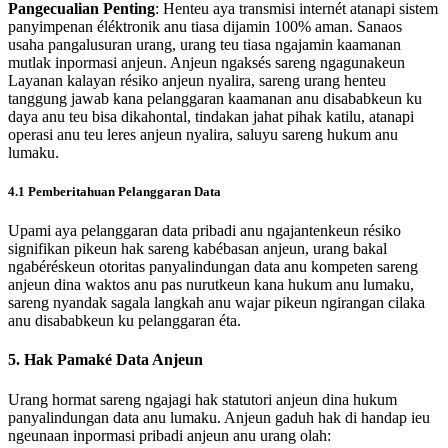
Pangecualian Penting
: Henteu aya transmisi internét atanapi sistem
panyimpenan éléktronik anu tiasa dijamin 100% aman. Sanaos
usaha pangalusuran urang, urang teu tiasa ngajamin kaamanan
mutlak inpormasi anjeun. Anjeun ngaksés sareng ngagunakeun
Layanan kalayan résiko anjeun nyalira, sareng urang henteu
tanggung jawab kana pelanggaran kaamanan anu disababkeun ku
daya anu teu bisa dikahontal, tindakan jahat pihak katilu, atanapi
operasi anu teu leres anjeun nyalira, saluyu sareng hukum anu
lumaku.
4.1 Pemberitahuan Pelanggaran Data
Upami aya pelanggaran data pribadi anu ngajantenkeun résiko
signifikan pikeun hak sareng kabébasan anjeun, urang bakal
ngabéréskeun otoritas panyalindungan data anu kompeten sareng
anjeun dina waktos anu pas nurutkeun kana hukum anu lumaku,
sareng nyandak sagala langkah anu wajar pikeun ngirangan cilaka
anu disababkeun ku pelanggaran éta.
5. Hak Pamaké Data Anjeun
Urang hormat sareng ngajagi hak statutori anjeun dina hukum
panyalindungan data anu lumaku. Anjeun gaduh hak di handap ieu
ngeunaan inpormasi pribadi anjeun anu urang olah: