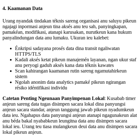
4. Kaamanan Data
Urang nyandak tindakan téknis sareng organisasi anu saluyu pikeun
ngajagi inpormasi anjeun tina aksés anu teu sah, panyingkapan,
pamakéan, modifikasi, atanapi karusakan, nurutkeun kana hukum
panyalindungan data anu lumaku. Ukuran ieu kalebet:
Énkripsi sadayana prosés data dina transit ngaliwatan
HTTPS/TLS
Kadali aksés ketat pikeun manajemén layanan, ngan ukur staf
anu peryogi gaduh aksés kana data téknis kawates
Scan kahirangan kaamanan rutin sareng ngamutahirkeun
sistem
Ngolah anonim data analytics pamaké pikeun ngirangan
résiko idéntifikasi individu
Catetan Penting Ngeunaan Panyimpenan Lokal
: Kusabab timer
anjeun sareng data tugas disimpen sacara lokal dina panyungsi
anjeun sacara standar, anjeun tanggung jawab pikeun nyadumkeun
data ieu. Ngahapus data panyungsi anjeun atanapi ngagunakeun alat
anu béda bakal nyababkeun leungitna data anu disimpen sacara
lokal ieu. Urang teu tiasa mulangkeun deui data anu disimpen sacara
lokal pikeun anjeun.