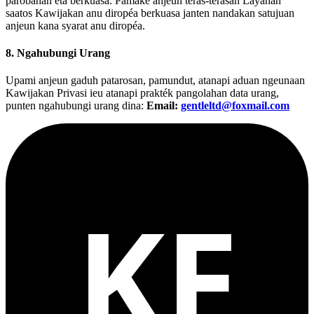
parobahan éta berkuasa. Pamaké anjeun teras-terasan Layanan
saatos Kawijakan anu diropéa berkuasa janten nandakan satujuan
anjeun kana syarat anu diropéa.
8. Ngahubungi Urang
Upami anjeun gaduh patarosan, pamundut, atanapi aduan ngeunaan
Kawijakan Privasi ieu atanapi prakték pangolahan data urang,
punten ngahubungi urang dina:
Email:
gentleltd@foxmail.com