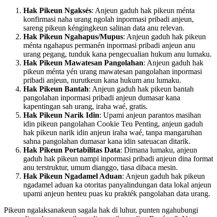
Hak Pikeun Ngaksés
: Anjeun gaduh hak pikeun ménta
konfirmasi naha urang ngolah inpormasi pribadi anjeun,
sareng pikeun kéngingkeun salinan data anu relevan.
Hak Pikeun Ngahapus/Mupus
: Anjeun gaduh hak pikeun
ménta ngahapus permanén inpormasi pribadi anjeun anu
urang pegang, tunduk kana pengecualian hukum anu lumaku.
Hak Pikeun Mawatesan Pangolahan
: Anjeun gaduh hak
pikeun ménta yén urang mawatesan pangolahan inpormasi
pribadi anjeun, nurutkeun kana hukum anu lumaku.
Hak Pikeun Bantah
: Anjeun gaduh hak pikeun bantah
pangolahan inpormasi pribadi anjeun dumasar kana
kapentingan sah urang, iraha waé, gratis.
Hak Pikeun Narik Idin
: Upami anjeun parantos masihan
idin pikeun pangolahan Cookie Teu Penting, anjeun gaduh
hak pikeun narik idin anjeun iraha waé, tanpa mangaruhan
sahna pangolahan dumasar kana idin sateuacan ditarik.
Hak Pikeun Portabilitas Data
: Dimana lumaku, anjeun
gaduh hak pikeun nampi inpormasi pribadi anjeun dina format
anu terstruktur, umum dianggo, tiasa dibaca mesin.
Hak Pikeun Ngadamel Aduan
: Anjeun gaduh hak pikeun
ngadamel aduan ka otoritas panyalindungan data lokal anjeun
upami anjeun henteu puas ku prakték pangolahan data urang.
Pikeun ngalaksanakeun sagala hak di luhur, punten ngahubungi