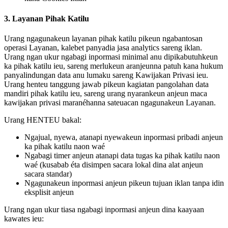
3. Layanan Pihak Katilu
Urang ngagunakeun layanan pihak katilu pikeun ngabantosan
operasi Layanan, kalebet panyadia jasa analytics sareng iklan.
Urang ngan ukur ngabagi inpormasi minimal anu dipikabutuhkeun
ka pihak katilu ieu, sareng merlukeun aranjeunna patuh kana hukum
panyalindungan data anu lumaku sareng Kawijakan Privasi ieu.
Urang henteu tanggung jawab pikeun kagiatan pangolahan data
mandiri pihak katilu ieu, sareng urang nyarankeun anjeun maca
kawijakan privasi maranéhanna sateuacan ngagunakeun Layanan.
Urang HENTEU bakal:
Ngajual, nyewa, atanapi nyewakeun inpormasi pribadi anjeun
ka pihak katilu naon waé
Ngabagi timer anjeun atanapi data tugas ka pihak katilu naon
waé (kusabab éta disimpen sacara lokal dina alat anjeun
sacara standar)
Ngagunakeun inpormasi anjeun pikeun tujuan iklan tanpa idin
eksplisit anjeun
Urang ngan ukur tiasa ngabagi inpormasi anjeun dina kaayaan
kawates ieu: