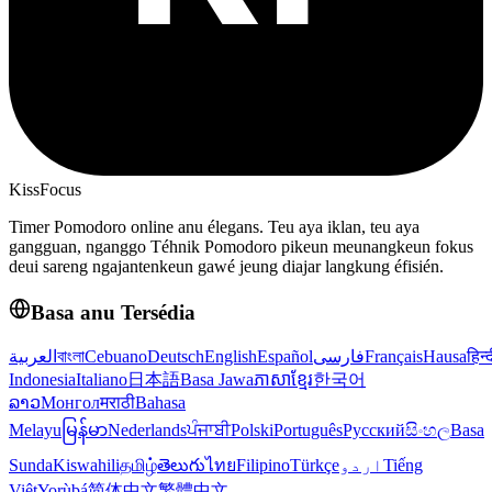
KissFocus
Timer Pomodoro online anu élegans. Teu aya iklan, teu aya
gangguan, nganggo Téhnik Pomodoro pikeun meunangkeun fokus
deui sareng ngajantenkeun gawé jeung diajar langkung éfisién.
Basa anu Tersédia
العربية
বাংলা
Cebuano
Deutsch
English
Español
فارسی
Français
Hausa
हिन्
Indonesia
Italiano
日本語
Basa Jawa
ភាសាខ្មែរ
한국어
ລາວ
Монгол
मराठी
Bahasa
Melayu
မြန်မာ
Nederlands
ਪੰਜਾਬੀ
Polski
Português
Русский
සිංහල
Basa
Sunda
Kiswahili
தமிழ்
తెలుగు
ไทย
Filipino
Türkçe
اردو
Tiếng
Việt
Yorùbá
简体中文
繁體中文