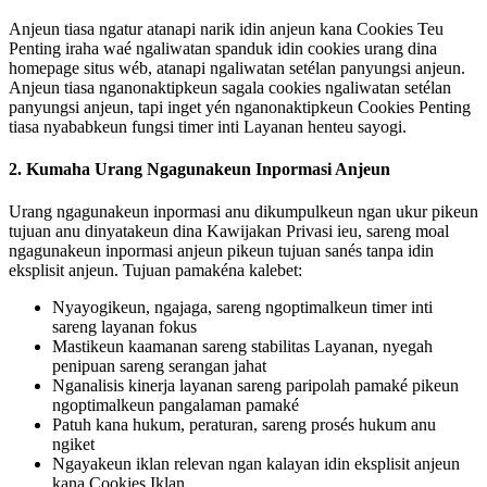
Anjeun tiasa ngatur atanapi narik idin anjeun kana Cookies Teu
Penting iraha waé ngaliwatan spanduk idin cookies urang dina
homepage situs wéb, atanapi ngaliwatan setélan panyungsi anjeun.
Anjeun tiasa nganonaktipkeun sagala cookies ngaliwatan setélan
panyungsi anjeun, tapi inget yén nganonaktipkeun Cookies Penting
tiasa nyababkeun fungsi timer inti Layanan henteu sayogi.
2. Kumaha Urang Ngagunakeun Inpormasi Anjeun
Urang ngagunakeun inpormasi anu dikumpulkeun ngan ukur pikeun
tujuan anu dinyatakeun dina Kawijakan Privasi ieu, sareng moal
ngagunakeun inpormasi anjeun pikeun tujuan sanés tanpa idin
eksplisit anjeun. Tujuan pamakéna kalebet:
Nyayogikeun, ngajaga, sareng ngoptimalkeun timer inti
sareng layanan fokus
Mastikeun kaamanan sareng stabilitas Layanan, nyegah
penipuan sareng serangan jahat
Nganalisis kinerja layanan sareng paripolah pamaké pikeun
ngoptimalkeun pangalaman pamaké
Patuh kana hukum, peraturan, sareng prosés hukum anu
ngiket
Ngayakeun iklan relevan ngan kalayan idin eksplisit anjeun
kana Cookies Iklan