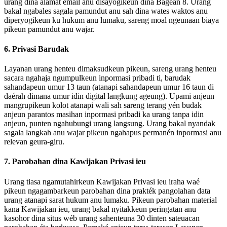
urang dina alamat email anu disayogikeun dina Bagéan 8. Urang
bakal ngabales sagala pamundut anu sah dina wates waktos anu
diperyogikeun ku hukum anu lumaku, sareng moal ngeunaan biaya
pikeun pamundut anu wajar.
6. Privasi Barudak
Layanan urang henteu dimaksudkeun pikeun, sareng urang henteu
sacara ngahaja ngumpulkeun inpormasi pribadi ti, barudak
sahandapeun umur 13 taun (atanapi sahandapeun umur 16 taun di
daérah dimana umur idin digital langkung ageung). Upami anjeun
mangrupikeun kolot atanapi wali sah sareng terang yén budak
anjeun parantos masihan inpormasi pribadi ka urang tanpa idin
anjeun, punten ngahubungi urang langsung. Urang bakal nyandak
sagala langkah anu wajar pikeun ngahapus permanén inpormasi anu
relevan geura-giru.
7. Parobahan dina Kawijakan Privasi ieu
Urang tiasa ngamutahirkeun Kawijakan Privasi ieu iraha waé
pikeun ngagambarkeun parobahan dina prakték pangolahan data
urang atanapi sarat hukum anu lumaku. Pikeun parobahan material
kana Kawijakan ieu, urang bakal nyitakkeun peringatan anu
kasohor dina situs wéb urang sahenteuna 30 dinten sateuacan