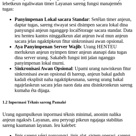
lebetkeun ngaliwatan timer Layanan sareng fungsi manajemén
tugas:
Panyimpenan Lokal sacara Standar
: Setélan timer anjeun,
daptar tugas, sareng riwayat sesi disimpen sacara lokal dina
panyungsi anjeun nganggep localStorage sacara standar. Data
ieu henteu kantos ninggalkeun alat anjeun iwal mun anjeun
sacara jelas ngaktipkeun fitur sinkronisasi awan opsional.
Aya Panyimpenan Server Wajib
: Urang HENTEU
merlukeun anjeun nyimpen timer anjeun atanapi data tugas
dina server urang. Sakabéh fungsi inti jalan nganggo
panyimpenan lokal murni.
Sinkronisasi Awan Opsional
: Upami urang nawiskeun fitur
sinkronisasi awan opsional di hareup, anjeun bakal gaduh
kadali eksplisit naha ngaktipkeunana, sareng urang bakal
ngajelaskeun sacara jelas naon data anu disinkronkeun sareng
kumaha éta dijaga.
1.2 Inpormasi Téknis sareng Pamaké
Urang ngumpulkeun inpormasi téknis minimal, anonim nalika
anjeun ngaksés Layanan, anu peryogi pikeun ngajaga stabilitas
sareng kaamanan layanan. Ieu kalebet:
Jinis sareng vérsi panyungsi, jinis alat, sistem operasi, sareng