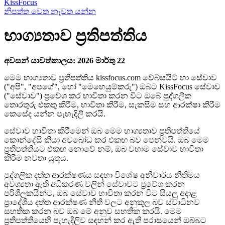
KissFocus
නිපත්ත වෙත නැවත යන්න
භාග්‍යතාව ප්‍රතිපත්තිය
අවසන් යාවත්කාලය: 2026 මාර්තු 22
මෙම භාග්‍යතාව ප්‍රතිපත්තිය kissfocus.com වේබ්සයිට් හා සේවාව
("අපි", "අපගේ", හෝ "මෙහෙයුම්කරු") ඔබට KissFocus සේවාව
("සේවාව") ප්‍රවේශ කර භාවිතා කරන විට ඔබේ පුද්ගලික
තොරතුරු එකතු කිරීම, භාවිතා කිරීම, සැකසීම සහ ආරක්ෂා කිරීම
කෙසේද යන්න පැහැදිලි කරයි.
සේවාව භාවිතා කිරීමෙන් ඔබ මෙම භාග්‍යතාව ප්‍රතිපත්තියේ
කොන්දේසි කියා අවබෝධ කර එකඟ බව පෙන්වයි. ඔබ මෙම
ප්‍රතිපත්තියට එකඟ නොවේ නම්, ඔබ වහාම සේවාව භාවිතා
කිරීම නවතා යුතුය.
පුද්ගලික දත්ත ආරක්ෂණය සඳහා විශේෂ අනිවාර්ය නීතිමය
අවශ්‍යතා ඇති අධිකරණ වලින් සේවාවට ප්‍රවේශ කරන
පරිශීලකයින්ට, ඔබ සේවාව භාවිතා කරන විට සියලු අදාළ
ප්‍රාදේශීය දත්ත ආරක්ෂණ නීති වලට අනුකූල බව ස්වාධීනව
සහතික කරන බව ඔබ මේ අනුව සහතික කරයි. මෙම
ප්‍රතිපත්තියෙහි පැහැදිලිව සඳහන් කර ඇති පරාසයෙන් ඔබ්බට