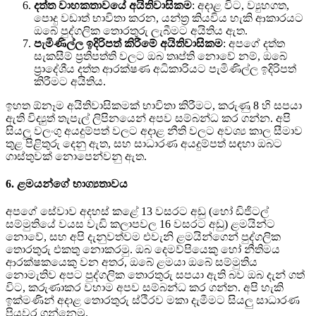
දත්ත වාහකතාවයේ අයිතිවාසිකම
: අදාළ විට, ව්‍යුහගත,
පොදු වඩාත් භාවිතා කරන, යන්ත්‍ර කියවිය හැකි ආකාරයට
ඔබේ පුද්ගලික තොරතුරු ලැබීමට අයිතිය ඇත.
පැමිණිල්ල ඉදිරිපත් කිරීමේ අයිතිවාසිකම
: අපගේ දත්ත
සැකසීම් ප්‍රතිපත්ති වලට ඔබ තෘප්ති නොවේ නම්, ඔබේ
ප්‍රාදේශීය දත්ත ආරක්ෂණ අධිකාරියට පැමිණිල්ල ඉදිරිපත්
කිරීමට අයිතිය.
ඉහත ඕනෑම අයිතිවාසිකමක් භාවිතා කිරීමට, කරුණු 8 හි සපයා
ඇති විද්‍යුත් තැපැල් ලිපිනයෙන් අපව සම්බන්ධ කර ගන්න. අපි
සියලු වලංගු අයදුම්පත් වලට අදාළ නීති වලට අවශ්‍ය කාල සීමාව
තුළ පිළිතුරු දෙනු ඇත, සහ සාධාරණ අයදුම්පත් සඳහා ඔබට
ගාස්තුවක් නොපෙන්වනු ඇත.
6. ළමයන්ගේ භාග්‍යතාවය
අපගේ සේවාව අදහස් කළේ 13 වසරට අඩු (හෝ ඩිජිටල්
සම්මුතියේ වයස වැඩි කලාපවල 16 වසරට අඩු) ළමයින්ට
නොවේ, සහ අපි දැනුවත්වම එවැනි ළමයින්ගෙන් පුද්ගලික
තොරතුරු එකතු නොකරමු. ඔබ දෙමව්පියෙකු හෝ නීතිමය
ආරක්ෂකයෙකු වන අතර, ඔබේ ළමයා ඔබේ සම්මුතිය
නොමැතිව අපට පුද්ගලික තොරතුරු සපයා ඇති බව ඔබ දැන් ගත්
විට, කරුණාකර වහාම අපව සම්බන්ධ කර ගන්න. අපි හැකි
ඉක්මණින් අදාළ තොරතුරු ස්ථිරව මකා දැමීමට සියලු සාධාරණ
පියවර ගන්නෙමු.