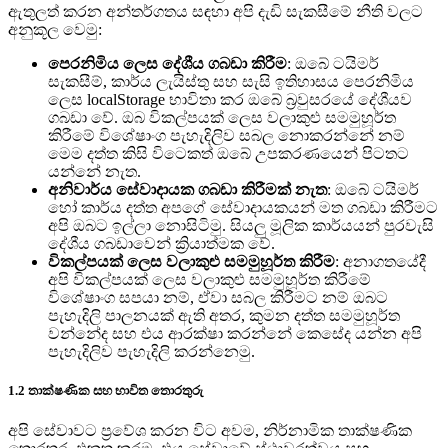
ඇතුලත් කරන අන්තර්ගතය සඳහා අපි දැඩි සැකසීමේ නීති වලට
අනුකූල වෙමු:
පෙරනිමිය ලෙස දේශීය ගබඩා කිරීම
: ඔබේ ටයිමර්
සැකසීම්, කාර්ය ලැයිස්තු සහ සැසි ඉතිහාසය පෙරනිමිය
ලෙස localStorage භාවිතා කර ඔබේ බ්‍රවුසරයේ දේශීයව
ගබඩා වේ. ඔබ විකල්පයක් ලෙස වලාකුළු සමමුහූර්ත
කිරීමේ විශේෂාංග පැහැදිලිව සබල නොකරන්නේ නම්
මෙම දත්ත කිසි විටෙකත් ඔබේ උපකරණයෙන් පිටතට
යන්නේ නැත.
අනිවාර්ය සේවාදායක ගබඩා කිරීමක් නැත
: ඔබේ ටයිමර්
හෝ කාර්ය දත්ත අපගේ සේවාදායකයන් මත ගබඩා කිරීමට
අපි ඔබට ඉල්ලා නොසිටිමු. සියලු මූලික කාර්යයන් පුරවැසි
දේශීය ගබඩාවෙන් ක්‍රියාත්මක වේ.
විකල්පයක් ලෙස වලාකුළු සමමුහූර්ත කිරීම
: අනාගතයේදී
අපි විකල්පයක් ලෙස වලාකුළු සමමුහූර්ත කිරීමේ
විශේෂාංග සපයා නම්, ඒවා සබල කිරීමට නම් ඔබට
පැහැදිලි පාලනයක් ඇති අතර, කුමන දත්ත සමමුහූර්ත
වන්නේද සහ එය ආරක්ෂා කරන්නේ කෙසේද යන්න අපි
පැහැදිලිව පැහැදිලි කරන්නෙමු.
1.2 තාක්ෂණික සහ භාවිත තොරතුරු
අපි සේවාවට ප්‍රවේශ කරන විට අවම, නිර්නාමික තාක්ෂණික