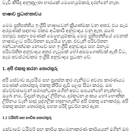
වැඩි කිසිදු අනුකූලතා භාරයක් මෙහෙයුම්කරු දරන්නේ නැත.
භාෂාව ප්‍රධානතාවය
මෙම ප්‍රතිපත්තිය ඉංග්‍රීසි භාෂාවෙන් ක්‍රියාත්මක වන අතර, එය සෑම
අරමුණක් සඳහාම එකම අධිකාරී අනුවාදය වනු ඇත. ඔබේ
පහසුව සඳහා පමණක් මෙහෙයුම්කරු මෙම ප්‍රතිපත්තියේ වෙනත්
භාෂාවලට පරිවර්තන සැපයිය හැක. එවැනි පරිවර්තන
බන්ධනාත්මක නොවේ සහ ඉංග්‍රීසි අනුවාදය සහ ඕනෑම
පරිවර්තිත අනුවාදය අතර ගැටුමක් හෝ අසමගොත්වක් ඇති විට,
සෑම අවස්ථාවකම ඉංග්‍රීසි අනුවාදය ප්‍රධාන වේ.
1. අපි එකතු කරන තොරතුරු
අපි සේවාව සැපයීම සහ ප්‍රශස්ත කර ගැනීමට අවශ්‍ය කාරණයට
පමණක් තොරතුරු එකතු කිරීම දැඩි ලෙස සීමා කරමු. ඔබ
ස්වේච්ඡාවෙන් සම්බන්ධතා මගින් අපට සපයන්නේ නැත්නම්,
ඔබේ නම, විද්‍යුත් තැපැල් ලිපිනය, දුරකථන අංකය හෝ භෞතික
ලිපිනය වැනි සෘජු පුද්ගලික හඳුනාගැනීම් අපි එකතු නොකරමු. අපි
එකතු කරන තොරතුරු පහත පරිදි ප්‍රවර්ග කර ඇත:
1.1 ටයිමර් සහ භාවිත තොරතුරු
සේවාවේ ටයිමර් සහ කාර්ය කළමනාකරණ කාර්යයන් මගින් ඔබ