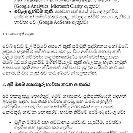
වන නිර්නාමික භාවිත දත්ත එකතු කිරීමට භාවිතා වේ
(Google Analytics, Microsoft Clarity ඇතුළුව)
වෙළඳ දැන්වීම් කුකී
: තෙවන පක්ෂයේ වෙළඳ දැන්වීම්
සේවාවන් මගින් ඔබට අදාළ වෙළඳ දැන්වීම් සපයා ගැනීමට
භාවිතා වේ (Google AdSense ඇතුළුව)
1.3.3 ඔබේ කුකී පාලන
වෙබ් අඩවි මුල් පිටුවේ අපගේ කුකී සම්මුති ප්‍රදර්ශනය හෝ ඔබේ
බ්‍රවුසර සැකසීම් මගින් ඔබට ඕනෑම විට අනිවාර්‍ය නොවූ කුකී
වලට ඔබේ සම්මුතිය කළමනාකරණය හෝ ඉවත් කළ හැක.
ඔබේ බ්‍රවුසර සැකසීම් මගින් සියලුම කුකී අබල කළ හැක, නමුත්
අත්‍යවශ්‍ය කුකී අබල කිරීමෙන් සේවාවේ මූලික ටයිමර් කාර්යය
නොමැති විය හැකි බව කරුණාවෙන් සලකන්න.
2. අපි ඔබේ තොරතුරු භාවිතා කරන ආකාරය
අපි එකතු කළ තොරතුරු මෙම භාග්‍යතාව ප්‍රතිපත්තියෙහි සඳහන්
අරමුණු සඳහා පමණක් භාවිතා කරමු, සහ ඔබේ පැහැදිලි
සම්මුතිය නොමැතිව වෙනත් කිසිදු අරමුණක් සඳහා ඔබේ
තොරතුරු භාවිතා නොකරමු. භාවිත කිරීමේ අරමුණු අඩංගු වේ:
මූලික ටයිමර් සහ අවධානය සේවාව සැපයීම, පවත්වා
ගැනීම සහ ප්‍රශස්ත කර ගැනීම
සේවාවේ ආරක්ෂාව සහ ස්ථාවරත්වය සහතික කිරීම, පාඩු