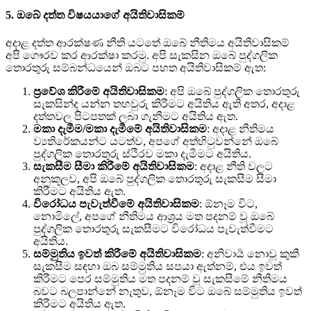
5. ඔබේ දත්ත විෂයයාගේ අයිතිවාසිකම්
අදාළ දත්ත ආරක්ෂණ නීති යටතේ ඔබේ නීතිමය අයිතිවාසිකම්
අපි ගෞරව කර ආරක්ෂා කරමු. අපි සැකසින ඔබේ පුද්ගලික
තොරතුරු සම්බන්ධයෙන් ඔබට පහත අයිතිවාසිකම් ඇත:
ප්‍රවේශ කිරීමේ අයිතිවාසිකම
: අපි ඔබේ පුද්ගලික තොරතුරු
සැකසින්ද යන්න තහවුරු කිරීමට අයිතිය ඇති අතර, අදාළ
දත්තවල පිටපතක් ලබා ගැනීමට අයිතිය ඇත.
මකා දැමීම/මකා දැමීමේ අයිතිවාසිකම
: අදාළ නීතිමය
ව්‍යතිරේකයන්ට යටත්ව, අපගේ අත්හිටුවන්නේ ඔබේ
පුද්ගලික තොරතුරු ස්ථිරව මකා දැමීමට අයිතිය.
සැකසීම සීමා කිරීමේ අයිතිවාසිකම
: අදාළ නීති වලට
අනුකූලව, අපි ඔබේ පුද්ගලික තොරතුරු සැකසීම සීමා
කිරීමට අයිතිය ඇත.
විරෝධය පැවැත්වීමේ අයිතිවාසිකම
: ඕනෑම විට,
නොමිලේ, අපගේ නීතිමය ආශ්‍රය මත පදනම් වූ ඔබේ
පුද්ගලික තොරතුරු සැකසීමට විරෝධය පැවැත්වීමට
අයිතිය.
සම්මුතිය ඉවත් කිරීමේ අයිතිවාසිකම
: අනිවාර්‍ය නොවූ කුකී
සැකසීම සඳහා ඔබ සම්මුතිය සපයා ඇත්නම්, එය ඉවත්
කිරීමට පෙර සම්මුතිය මත පදනම් වූ සැකසීමේ නීතිමය
බවට බලපාන්නේ නැතුව, ඕනෑම විට ඔබේ සම්මුතිය ඉවත්
කිරීමට අයිතිය ඇත.