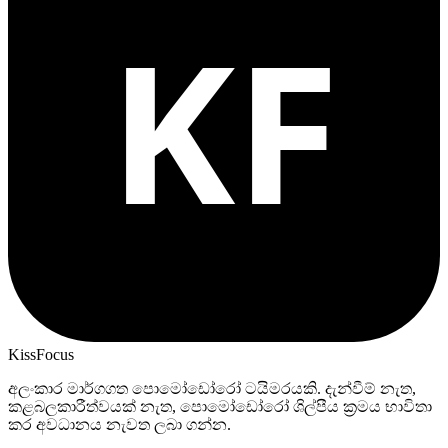
KissFocus
අලංකාර මාර්ගගත පොමෝඩෝරෝ ටයිමරයකි. දැන්වීම් නැත,
කළබලකාරීත්වයක් නැත, පොමෝඩෝරෝ ශිල්පීය ක්‍රමය භාවිතා
කර අවධානය නැවත ලබා ගන්න.