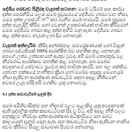
දේශීය ගබඩාව පිළිබඳ වැදගත් සටහන
: ඔබේ ටයිමර් සහ කාර්ය
දත්ත පෙරනිමිය ලෙස ඔබේ බ්‍රවුසරයේ දේශීයව ගබඩා වන නිසා,
මෙම දත්ත උපස්ථিতි කර ගැනීම ඔබේ භාරයයි. ඔබේ බ්‍රවුසර
දත්ත පැහැදිලි කිරීම හෝ වෙනත් උපකරණයක් භාවිතා කිරීමෙන්
මෙම දේශීයව ගබඩා කළ දත්ත අහිමි වනු ඇත. දේශීයව ගබඩා
කළ දත්ත අපට නැවත ලබා දිය නොහැක.
වැදගත් අත්හැරීම
: කිසිදු අන්තර්ජාල සම්ප්‍රේෂණයක් හෝ විද්‍යුත්
ගබඩා පද්ධතියක් 100% ආරක්ෂිත බව සහතික කළ නොහැක.
අපගේ උත්ම උත්සාහයන් ඇතුව වුවද, අපි ඔබේ තොරතුරු වල
නිරපරාධ ආරක්ෂාව සහතික කළ නොහැක. ඔබ ඔබේම
අවදානයේ සේවාවට ප්‍රවේශ කර භාවිතා කරයි, සහ බල ශක්තිය,
තෙවන පක්ෂයේ හානිකර ක්‍රියා හෝ ඔබේම අසුදුසු මෙහෙයුම්
නිසා ඇතිවන ආරක්ෂණ කඩාවැටීම් සඳහා අදාළ නීතියෙන්
අවසර ලැබූ පරිදි අපි වගකිව යුතු නොවෙමු.
4.1 දත්ත කඩාවැටීමේ දැනුම් දීම
ඔබේ අයිතිවාසිකම් සහ නිදහස් වලට සැලකිය යුතු අවදානමක්
ඇති පුද්ගලික දත්ත කඩාවැටීමක් සිදු වූ විට, අපි අදාළ නීති වලට
අනුකූලව නිරවද්‍ය දත්ත ආරක්ෂණ අධිකාරියට සහ ඔබට
කාලයෙන් දැනුම් දෙනු ඇත, සහ කඩාවැටීම නිසා ඇතිවන හානිය
අවම කිරීමට සියලු සාධාරණ පියවර ගන්නෙමු.