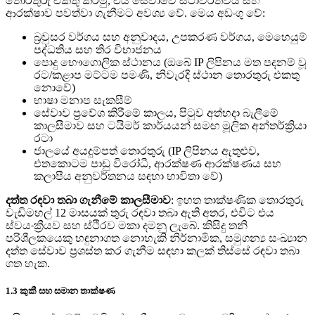
තොරතුරු එකතු කරමු, එය සේවාවේ ස්ථාවරත්වය සහ
ආරක්ෂාව පවත්වා ගැනීමට අවශ්‍ය වේ. මෙය අඩංගු වේ:
බ්‍රවුසර වර්ගය සහ අනුවාදය, උපකරණ වර්ගය, මෙහෙයුම්
පද්ධතිය සහ තිර විභාජනය
පොදු භෞගොලික ස්ථානය (ඔබේ IP ලිපිනය මත පදනම් වූ
රට/කළාප මට්ටම පමණි, නිවැරදි ස්ථාන තොරතුරු එකතු
නොවේ)
භාෂා මනාප සැකසීම්
සේවාව ප්‍රවේශ කිරීමේ කාලය, පිටුව අත්හදා බැලීමේ
කාලසීමාව සහ ටයිමර් කාර්යයන් සමඟ මූලික අන්තර්ක්‍රියා
රටා
ජාලයේ අයදුම්පත් තොරතුරු (IP ලිපිනය ඇතුළුව,
එතකොටම පාඩු විරෝධී, ආරක්ෂණ ආරක්ෂණය සහ
කලාපීය අනුවර්තනය සඳහා භාවිතා වේ)
දත්ත රඳවා තබා ගැනීමේ කාලසීමාව
: ඉහත තාක්ෂණික තොරතුරු
වැඩිමහල් 12 මාසයක් තුරු රඳවා තබා ඇති අතර, එවිට එය
ස්වයංක්‍රීයව සහ ස්ථිරව මකා දමනු ලැබේ. කිසිදු තනි
පරිශීලකයෙකු හඳුනාගත නොහැකි නිර්නාමික, සමුගන්‍ය සංඛ්‍යාන
දත්ත සේවාව ප්‍රශස්ත කර ගැනීම සඳහා කලක් තිස්සේ රඳවා තබා
ගත හැක.
1.3 කුකී සහ සමාන තාක්ෂණ