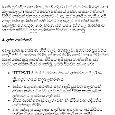
ඔබේ පුද්ගලික තොරතුරු ඔබේ පදිංචි රටෙන් පිටත රටවල් හෝ
කලාපවලට (අපගේ තෙවන පක්ෂයේ සේවා සපයා ගන්නන්
පිහිටි එක්සත් ජනපදය ඇතුළුව) මාරු කර සැකසිය හැකිය. අපි
අදාළ දත්ත ආරක්ෂණ නීති වලට අනුකූලව පමණක් ඔබේ
පුද්ගලික තොරතුරු මාරු කරමු, සහ ඔබේ දත්තවල ආරක්ෂාව
සහතික කිරීමට සුදුසු ආරක්ෂක පියවර ගන්නෙමු.
4. දත්ත ආරක්ෂාව
අදාළ දත්ත ආරක්ෂණ නීති වලට අනුකූලව, අනවසර ප්‍රවේශය,
හෙළි කිරීම, භාවිතා කිරීම, වෙනස් කිරීම හෝ විනාශ කිරීමෙන්
ඔබේ තොරතුරු ආරක්ෂා කිරීමට අපි සුදුසු තාක්ෂණික සහ
සංවිධානාත්මක පියවර ගනිමු. මෙම පියවර අඩංගු වේ:
HTTPS/TLS මගින් ගමනාන්තයේ දත්තවල සම්පූර්ණ
ක්‍රියාප්‍රවාහයේ කုෂලකරණය
සේවා කළමනාකරණය සඳහා දැඩි ප්‍රවේශ පාලනයක්,
අවශ්‍ය කාර්ය මණ්ඩලයට පමණක් සීමිත තාක්ෂණික
දත්තවලට ප්‍රවේශය ඇති වේ
නිත්‍ය ආරක්ෂණ දුර්වලතා ස්කෑන් කිරීම සහ පද්ධතිය
යාවත්කාල කිරීම
තනි පුද්ගලයෙකු හඳුනාගැනීමේ අවදානම අඩු කිරීමට
භාවිත විශ්ලේෂණ දත්තවල නිර්නාමික සැකසීම