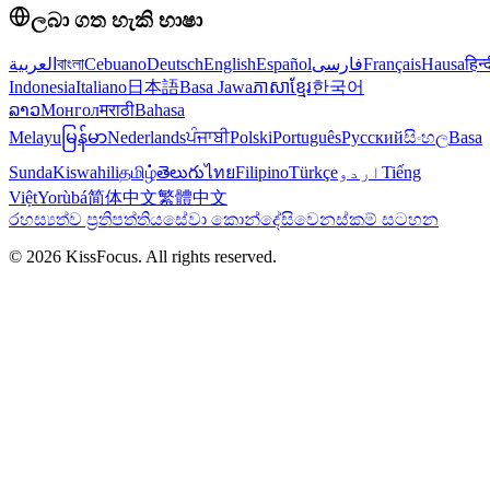
ලබා ගත හැකි භාෂා
العربية
বাংলা
Cebuano
Deutsch
English
Español
فارسی
Français
Hausa
हिन्
Indonesia
Italiano
日本語
Basa Jawa
ភាសាខ្មែរ
한국어
ລາວ
Монгол
मराठी
Bahasa
Melayu
မြန်မာ
Nederlands
ਪੰਜਾਬੀ
Polski
Português
Русский
සිංහල
Basa
Sunda
Kiswahili
தமிழ்
తెలుగు
ไทย
Filipino
Türkçe
اردو
Tiếng
Việt
Yorùbá
简体中文
繁體中文
රහස්‍යත්ව ප්‍රතිපත්තිය
සේවා කොන්දේසි
වෙනස්කම් සටහන
©
2026
KissFocus
. All rights reserved.