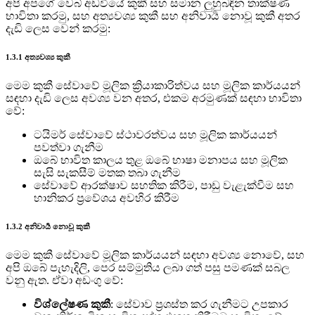
අපි අපගේ වෙබ් අඩවියේ කුකී සහ සමාන ලුහුබඳින තාක්ෂණ
භාවිතා කරමු, සහ අත්‍යවශ්‍ය කුකී සහ අනිවාර්‍ය නොවූ කුකී අතර
දැඩි ලෙස වෙන් කරමු:
1.3.1 අත්‍යවශ්‍ය කුකී
මෙම කුකී සේවාවේ මූලික ක්‍රියාකාරිත්වය සහ මූලික කාර්යයන්
සඳහා දැඩි ලෙස අවශ්‍ය වන අතර, එකම අරමුණක් සඳහා භාවිතා
වේ:
ටයිමර් සේවාවේ ස්ථාවරත්වය සහ මූලික කාර්යයන්
පවත්වා ගැනීම
ඔබේ භාවිත කාලය තුළ ඔබේ භාෂා මනාපය සහ මූලික
සැසි සැකසීම් මතක තබා ගැනීම
සේවාවේ ආරක්ෂාව සහතික කිරීම, පාඩු වැළැක්වීම සහ
හානිකර ප්‍රවේශය අවහිර කිරීම
1.3.2 අනිවාර්‍ය නොවූ කුකී
මෙම කුකී සේවාවේ මූලික කාර්යයන් සඳහා අවශ්‍ය නොවේ, සහ
අපි ඔබේ පැහැදිලි, පෙර සම්මුතිය ලබා ගත් පසු පමණක් සබල
වනු ඇත. ඒවා අඩංගු වේ:
විශ්ලේෂණ කුකී
: සේවාව ප්‍රශස්ත කර ගැනීමට උපකාර