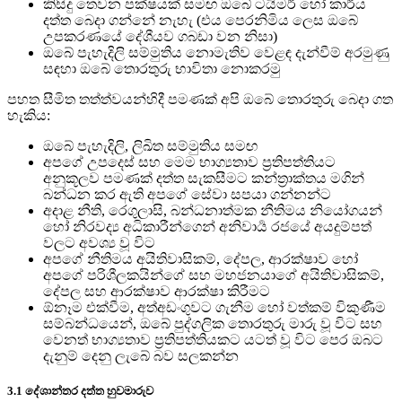
කිසිදු තෙවන පක්ෂයක් සමඟ ඔබේ ටයිමර් හෝ කාර්ය
දත්ත බෙදා ගන්නේ නැහැ (එය පෙරනිමිය ලෙස ඔබේ
උපකරණයේ දේශීයව ගබඩා වන නිසා)
ඔබේ පැහැදිලි සම්මුතිය නොමැතිව වෙළඳ දැන්වීම් අරමුණු
සඳහා ඔබේ තොරතුරු භාවිතා නොකරමු
පහත සීමිත තත්ත්වයන්හිදී පමණක් අපි ඔබේ තොරතුරු බෙදා ගත
හැකිය:
ඔබේ පැහැදිලි, ලිඛිත සම්මුතිය සමඟ
අපගේ උපදෙස් සහ මෙම භාග්‍යතාව ප්‍රතිපත්තියට
අනුකූලව පමණක් දත්ත සැකසීමට කන්ත්‍රාක්තය මගින්
බන්ධන කර ඇති අපගේ සේවා සපයා ගන්නන්ට
අදාළ නීති, රෙගුලාසි, බන්ධනාත්මක නීතිමය නියෝගයන්
හෝ නිරවද්‍ය අධිකාරීන්ගෙන් අනිවාර්‍ය රජයේ අයදුම්පත්
වලට අවශ්‍ය වූ විට
අපගේ නීතිමය අයිතිවාසිකම්, දේපල, ආරක්ෂාව හෝ
අපගේ පරිශීලකයින්ගේ සහ මහජනයාගේ අයිතිවාසිකම්,
දේපල සහ ආරක්ෂාව ආරක්ෂා කිරීමට
ඕනෑම එක්වීම, අත්අඩංගුවට ගැනීම හෝ වත්කම් විකුණීම
සම්බන්ධයෙන්, ඔබේ පුද්ගලික තොරතුරු මාරු වූ විට සහ
වෙනත් භාග්‍යතාව ප්‍රතිපත්තියකට යටත් වූ විට පෙර ඔබට
දැනුම් දෙනු ලැබේ බව සලකන්න
3.1 දේශාන්තර දත්ත හුවමාරුව