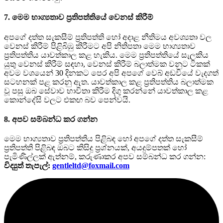
7. මෙම භාග්‍යතාව ප්‍රතිපත්තියේ වෙනස් කිරීම්
අපගේ දත්ත සැකසීම් ප්‍රතිපත්ති හෝ අදාළ නීතිමය අවශ්‍යතා වල
වෙනස් කිරීම් පිළිබිඹු කිරීමට අපි නිතිපතා මෙම භාග්‍යතාව
ප්‍රතිපත්තිය යාවත්කාල කළ හැකිය. මෙම ප්‍රතිපත්තියේ සැලකිය
යුතු වෙනස් කිරීම් සඳහා, වෙනස් කිරීම් බලාත්මක වනුට ටිකක්
අවම වශයෙන් 30 දිනකට පෙර අපි අපගේ වෙබ් අඩවියේ වැදගත්
සටහනක් පළ කරනු ඇත. යාවත්කාල කළ ප්‍රතිපත්තිය බලාත්මක
වූ පසු ඔබ සේවාව භාවිතා කිරීම දිගු කරන්නේ යාවත්කාල කළ
කොන්දේසි වලට එකඟ බව පෙන්වයි.
8. අපව සම්බන්ධ කර ගන්න
මෙම භාග්‍යතාව ප්‍රතිපත්තිය පිළිබඳ හෝ අපගේ දත්ත සැකසීම්
ප්‍රතිපත්ති පිළිබඳ ඔබට කිසිදු ප්‍රශ්නයක්, අයදුම්පතක් හෝ
පැමිණිල්ලක් ඇත්නම්, කරුණාකර අපව සම්බන්ධ කර ගන්න:
විද්‍යුත් තැපැල්:
gentleltd@foxmail.com