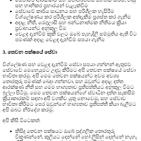
සහ හානිකර ප්‍රහාරයන් වැළැක්වීම
සේවාවේ කාර්ය සාධනය සහ පරිශීලක හැසිරීම
විශ්ලේෂණය කර පරිශීලක අත්දැකීම ප්‍රශස්ත කර ගැනීම
අදාළ නීති, රෙගුලාසි සහ බන්ධනාත්මක නීතිමය ක්‍රියා
ප්‍රවාහයන්ට අනුකූල වීම
වෙළඳ දැන්වීම් කුකී වලට ඔබේ පැහැදිලි සම්මුතිය ඇති විට
පමණක් අදාළ වෙළඳ දැන්වීම් සපයා ගැනීම
3. තෙවන පක්ෂයේ සේවා
විශ්ලේෂණ සහ වෙළඳ දැන්වීම් සේවා සපයා ගන්නන් ඇතුළුව
සේවාවේ මෙහෙයුමට උදවු කිරීමට අපි තෙවන පක්ෂයේ සේවා
භාවිතා කරමු. අපි මෙම තෙවන පක්ෂයන්ට අවම අවශ්‍ය
තොරතුරු පමණක් බෙදා ගන්නවා, සහ ඔවුන්ට අදාළ දත්ත
ආරක්ෂණ නීති සහ මෙම භාග්‍යතාව ප්‍රතිපත්තියට අනුකූල වීමට
ඉල්ලා සිටිමු. මෙම තෙවන පක්ෂයන්ගේ ස්වාධීන දත්ත සැකසීම්
ක්‍රියාකාරකම් සඳහා අපි වගකිව යුතු නොවෙමු, සහ සේවාව
භාවිතා කිරීමට පෙර ඔවුන්ගේ භාග්‍යතාව ප්‍රතිපත්ති කියා බැලීමට
අපි ඔබට නිර්දේශ කරමු.
අපි කිසි විටෙකත්:
කිසිදු තෙවන පක්ෂයට ඔබේ පුද්ගලික තොරතුරු
විකුණන්නේ, කුලියට දෙන්නේ හෝ ලීසින් දෙන්නේ නැහැ