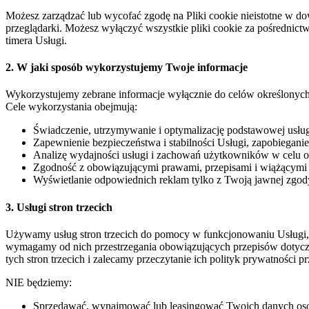
Możesz zarządzać lub wycofać zgodę na Pliki cookie nieistotne w d
przeglądarki. Możesz wyłączyć wszystkie pliki cookie za pośrednic
timera Usługi.
2. W jaki sposób wykorzystujemy Twoje informacje
Wykorzystujemy zebrane informacje wyłącznie do celów określonych 
Cele wykorzystania obejmują:
Świadczenie, utrzymywanie i optymalizację podstawowej usługi
Zapewnienie bezpieczeństwa i stabilności Usługi, zapobiegan
Analizę wydajności usługi i zachowań użytkowników w celu o
Zgodność z obowiązującymi prawami, przepisami i wiążącymi
Wyświetlanie odpowiednich reklam tylko z Twoją jawnej zgod
3. Usługi stron trzecich
Używamy usług stron trzecich do pomocy w funkcjonowaniu Usługi, 
wymagamy od nich przestrzegania obowiązujących przepisów dotycząc
tych stron trzecich i zalecamy przeczytanie ich polityk prywatności p
NIE będziemy:
Sprzedawać, wynajmować lub leasingować Twoich danych osob