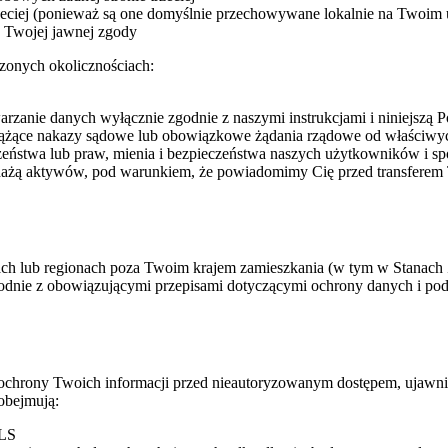
rzeciej (ponieważ są one domyślnie przechowywane lokalnie na Twoim 
 Twojej jawnej zgody
zonych okolicznościach:
zanie danych wyłącznie zgodnie z naszymi instrukcjami i niniejszą P
wiążące nakazy sądowe lub obowiązkowe żądania rządowe od właściw
zeństwa lub praw, mienia i bezpieczeństwa naszych użytkowników i s
dażą aktywów, pod warunkiem, że powiadomimy Cię przed transferem 
h lub regionach poza Twoim krajem zamieszkania (w tym w Stanach Zj
odnie z obowiązującymi przepisami dotyczącymi ochrony danych i po
 ochrony Twoich informacji przed nieautoryzowanym dostępem, ujawni
obejmują:
TLS