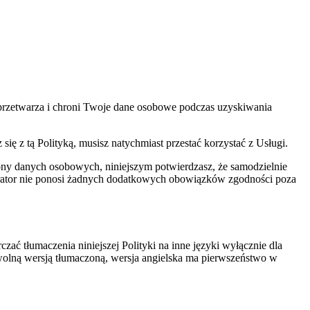
, przetwarza i chroni Twoje dane osobowe podczas uzyskiwania
 się z tą Polityką, musisz natychmiast przestać korzystać z Usługi.
y danych osobowych, niniejszym potwierdzasz, że samodzielnie
erator nie ponosi żadnych dodatkowych obowiązków zgodności poza
zać tłumaczenia niniejszej Polityki na inne języki wyłącznie dla
owolną wersją tłumaczoną, wersja angielska ma pierwszeństwo w