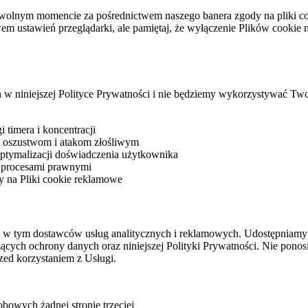
owolnym momencie za pośrednictwem naszego banera zgody na pliki co
twem ustawień przeglądarki, ale pamiętaj, że wyłączenie Plików cook
w niniejszej Polityce Prywatności i nie będziemy wykorzystywać Two
 timera i koncentracji
ie oszustwom i atakom złośliwym
ptymalizacji doświadczenia użytkownika
 procesami prawnymi
y na Pliki cookie reklamowe
w tym dostawców usług analitycznych i reklamowych. Udostępniamy t
ych ochrony danych oraz niniejszej Polityki Prywatności. Nie ponosi
rzed korzystaniem z Usługi.
owych żadnej stronie trzeciej