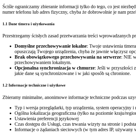
Ściśle ograniczamy zbieranie informacji tylko do tego, co jest niezb
numer telefonu lub adres fizyczny, chyba że dobrowolnie je nam przek
1.1 Dane timera i użytkowania
Przestrzegamy ścisłych zasad przetwarzania treści wprowadzanych prz
Domyślne przechowywanie lokalne
: Twoje ustawienia timera
opuszczają Twojego urządzenia, chyba że jawnie włączysz opc
Brak obowiązkowego przechowywania na serwerze
: NIE w
przechowywaniem lokalnym.
Opcjonalna synchronizacja w chmurze
: Jeśli w przyszłośc
jakie dane są synchronizowane i w jaki sposób są chronione.
1.2 Informacje techniczne i użytkowe
Zbieramy minimalne, anonimowe informacje techniczne podczas uzyski
Typ i wersja przeglądarki, typ urządzenia, system operacyjny i
Ogólna lokalizacja geograficzna (tylko na poziomie kraju/regi
Ustawienia preferencji językowej
Czas dostępu do Usługi, czas trwania wizyty na stronie i pods
Informacje o żądaniach sieciowych (w tym adres IP, używany w