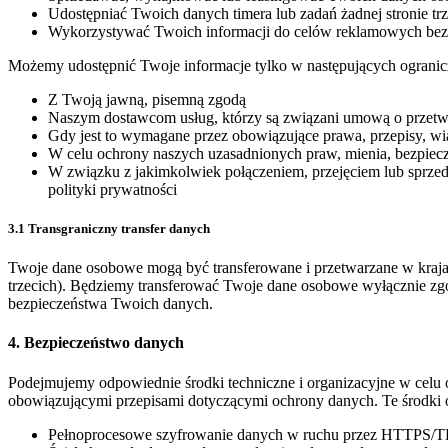
Udostępniać Twoich danych timera lub zadań żadnej stronie t
Wykorzystywać Twoich informacji do celów reklamowych bez
Możemy udostępnić Twoje informacje tylko w następujących ogranic
Z Twoją jawną, pisemną zgodą
Naszym dostawcom usług, którzy są związani umową o przetwar
Gdy jest to wymagane przez obowiązujące prawa, przepisy, 
W celu ochrony naszych uzasadnionych praw, mienia, bezpiec
W związku z jakimkolwiek połączeniem, przejęciem lub sprze
polityki prywatności
3.1 Transgraniczny transfer danych
Twoje dane osobowe mogą być transferowane i przetwarzane w krajac
trzecich). Będziemy transferować Twoje dane osobowe wyłącznie zg
bezpieczeństwa Twoich danych.
4. Bezpieczeństwo danych
Podejmujemy odpowiednie środki techniczne i organizacyjne w celu
obowiązującymi przepisami dotyczącymi ochrony danych. Te środki 
Pełnoprocesowe szyfrowanie danych w ruchu przez HTTPS/