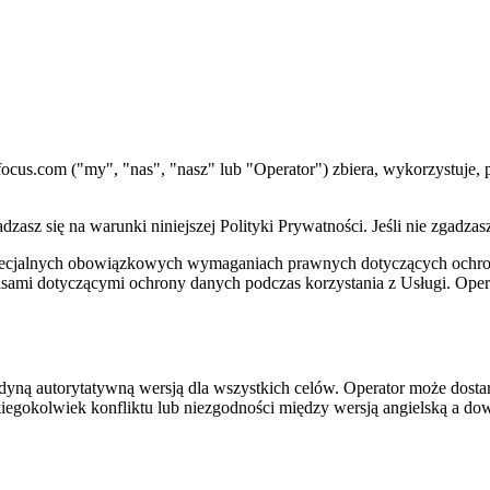
ssfocus.com ("my", "nas", "nasz" lub "Operator") zbiera, wykorzystuje
dzasz się na warunki niniejszej Polityki Prywatności. Jeśli nie zgadzasz
specjalnych obowiązkowych wymaganiach prawnych dotyczących ochron
isami dotyczącymi ochrony danych podczas korzystania z Usługi. Op
jedyną autorytatywną wersją dla wszystkich celów. Operator może dostarc
kiegokolwiek konfliktu lub niezgodności między wersją angielską a d