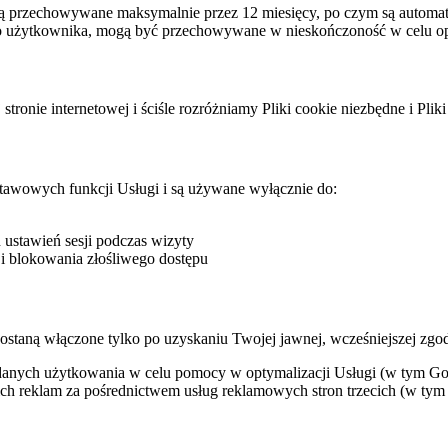
 są przechowywane maksymalnie przez 12 miesięcy, po czym są autom
go użytkownika, mogą być przechowywane w nieskończoność w celu opt
onie internetowej i ściśle rozróżniamy Pliki cookie niezbędne i Pliki 
dstawowych funkcji Usługi i są używane wyłącznie do:
ustawień sesji podczas wizyty
i blokowania złośliwego dostępu
ostaną włączone tylko po uzyskaniu Twojej jawnej, wcześniejszej zgo
danych użytkowania w celu pomocy w optymalizacji Usługi (w tym Goog
ich reklam za pośrednictwem usług reklamowych stron trzecich (w ty