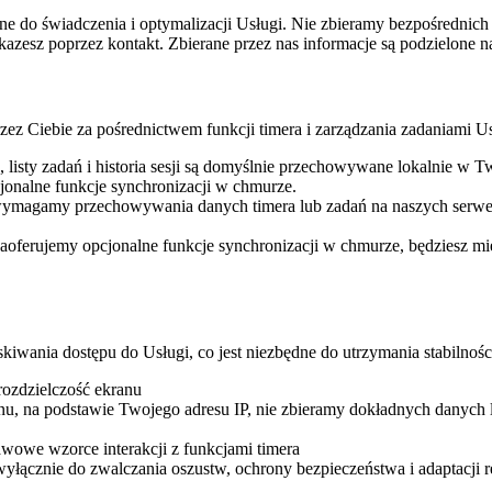
ędne do świadczenia i optymalizacji Usługi. Nie zbieramy bezpośrednich
azesz poprzez kontakt. Zbierane przez nas informacje są podzielone na
ez Ciebie za pośrednictwem funkcji timera i zarządzania zadaniami Us
, listy zadań i historia sesji są domyślnie przechowywane lokalnie w 
jonalne funkcje synchronizacji w chmurze.
ymagamy przechowywania danych timera lub zadań na naszych serwer
i zaoferujemy opcjonalne funkcje synchronizacji w chmurze, będziesz m
wania dostępu do Usługi, co jest niezbędne do utrzymania stabilności
 rozdzielczość ekranu
onu, na podstawie Twojego adresu IP, nie zbieramy dokładnych danych 
tawowe wzorce interakcji z funkcjami timera
yłącznie do zwalczania oszustw, ochrony bezpieczeństwa i adaptacji r