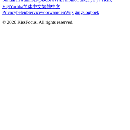
Việt
Yorùbá
简体中文
繁體中文
Privacybeleid
Servicevoorwaarden
Wijzigingslogboek
©
2026
KissFocus
. All rights reserved.