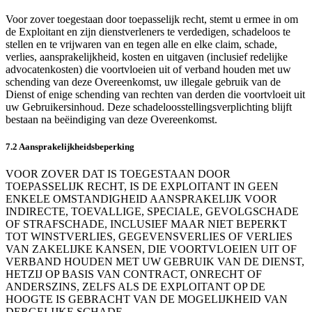
Voor zover toegestaan door toepasselijk recht, stemt u ermee in om
de Exploitant en zijn dienstverleners te verdedigen, schadeloos te
stellen en te vrijwaren van en tegen alle en elke claim, schade,
verlies, aansprakelijkheid, kosten en uitgaven (inclusief redelijke
advocatenkosten) die voortvloeien uit of verband houden met uw
schending van deze Overeenkomst, uw illegale gebruik van de
Dienst of enige schending van rechten van derden die voortvloeit uit
uw Gebruikersinhoud. Deze schadeloosstellingsverplichting blijft
bestaan na beëindiging van deze Overeenkomst.
7.2 Aansprakelijkheidsbeperking
VOOR ZOVER DAT IS TOEGESTAAN DOOR
TOEPASSELIJK RECHT, IS DE EXPLOITANT IN GEEN
ENKELE OMSTANDIGHEID AANSPRAKELIJK VOOR
INDIRECTE, TOEVALLIGE, SPECIALE, GEVOLGSCHADE
OF STRAFSCHADE, INCLUSIEF MAAR NIET BEPERKT
TOT WINSTVERLIES, GEGEVENSVERLIES OF VERLIES
VAN ZAKELIJKE KANSEN, DIE VOORTVLOEIEN UIT OF
VERBAND HOUDEN MET UW GEBRUIK VAN DE DIENST,
HETZIJ OP BASIS VAN CONTRACT, ONRECHT OF
ANDERSZINS, ZELFS ALS DE EXPLOITANT OP DE
HOOGTE IS GEBRACHT VAN DE MOGELIJKHEID VAN
DERGELIJKE SCHADE.