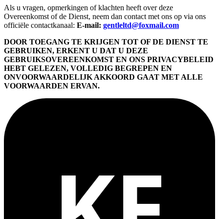
Als u vragen, opmerkingen of klachten heeft over deze
Overeenkomst of de Dienst, neem dan contact met ons op via ons
officiële contactkanaal:
E-mail:
gentleltd@foxmail.com
DOOR TOEGANG TE KRIJGEN TOT OF DE DIENST TE
GEBRUIKEN, ERKENT U DAT U DEZE
GEBRUIKSOVEREENKOMST EN ONS PRIVACYBELEID
HEBT GELEZEN, VOLLEDIG BEGREPEN EN
ONVOORWAARDELIJK AKKOORD GAAT MET ALLE
VOORWAARDEN ERVAN.