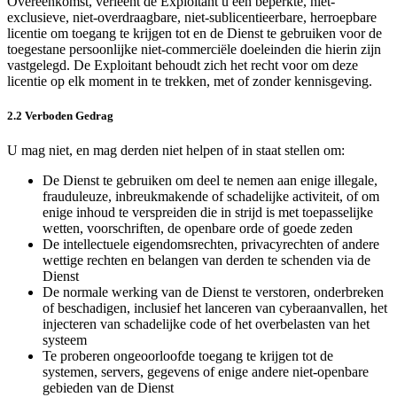
Overeenkomst, verleent de Exploitant u een beperkte, niet-
exclusieve, niet-overdraagbare, niet-sublicentieerbare, herroepbare
licentie om toegang te krijgen tot en de Dienst te gebruiken voor de
toegestane persoonlijke niet-commerciële doeleinden die hierin zijn
vastgelegd. De Exploitant behoudt zich het recht voor om deze
licentie op elk moment in te trekken, met of zonder kennisgeving.
2.2 Verboden Gedrag
U mag niet, en mag derden niet helpen of in staat stellen om:
De Dienst te gebruiken om deel te nemen aan enige illegale,
frauduleuze, inbreukmakende of schadelijke activiteit, of om
enige inhoud te verspreiden die in strijd is met toepasselijke
wetten, voorschriften, de openbare orde of goede zeden
De intellectuele eigendomsrechten, privacyrechten of andere
wettige rechten en belangen van derden te schenden via de
Dienst
De normale werking van de Dienst te verstoren, onderbreken
of beschadigen, inclusief het lanceren van cyberaanvallen, het
injecteren van schadelijke code of het overbelasten van het
systeem
Te proberen ongeoorloofde toegang te krijgen tot de
systemen, servers, gegevens of enige andere niet-openbare
gebieden van de Dienst