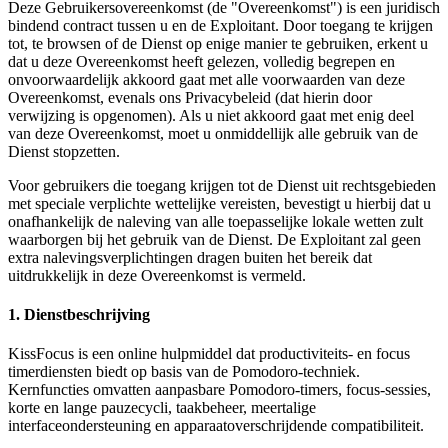
Deze Gebruikersovereenkomst (de "Overeenkomst") is een juridisch
bindend contract tussen u en de Exploitant. Door toegang te krijgen
tot, te browsen of de Dienst op enige manier te gebruiken, erkent u
dat u deze Overeenkomst heeft gelezen, volledig begrepen en
onvoorwaardelijk akkoord gaat met alle voorwaarden van deze
Overeenkomst, evenals ons Privacybeleid (dat hierin door
verwijzing is opgenomen). Als u niet akkoord gaat met enig deel
van deze Overeenkomst, moet u onmiddellijk alle gebruik van de
Dienst stopzetten.
Voor gebruikers die toegang krijgen tot de Dienst uit rechtsgebieden
met speciale verplichte wettelijke vereisten, bevestigt u hierbij dat u
onafhankelijk de naleving van alle toepasselijke lokale wetten zult
waarborgen bij het gebruik van de Dienst. De Exploitant zal geen
extra nalevingsverplichtingen dragen buiten het bereik dat
uitdrukkelijk in deze Overeenkomst is vermeld.
1. Dienstbeschrijving
KissFocus is een online hulpmiddel dat productiviteits- en focus
timerdiensten biedt op basis van de Pomodoro-techniek.
Kernfuncties omvatten aanpasbare Pomodoro-timers, focus-sessies,
korte en lange pauzecycli, taakbeheer, meertalige
interfaceondersteuning en apparaatoverschrijdende compatibiliteit.