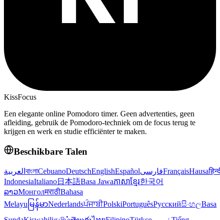
KissFocus
Een elegante online Pomodoro timer. Geen advertenties, geen
afleiding, gebruik de Pomodoro-techniek om de focus terug te
krijgen en werk en studie efficiënter te maken.
Beschikbare Talen
العربية
বাংলা
Cebuano
Deutsch
English
Español
فارسی
Français
Hausa
हिन्
Indonesia
Italiano
日本語
Basa Jawa
ភាសាខ្មែរ
한국어
ລາວ
Монгол
मराठी
Bahasa
Melayu
မြန်မာ
Nederlands
ਪੰਜਾਬੀ
Polski
Português
Русский
සිංහල
Basa
Sunda
Kiswahili
தமிழ்
తెలుగు
ไทย
Filipino
Türkçe
اردو
Tiếng