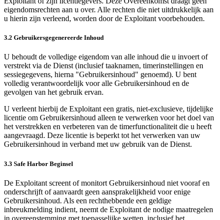
Exploitant of zijn licentiegevers. Deze Overeenkomst draagt geen
eigendomsrechten aan u over. Alle rechten die niet uitdrukkelijk aan
u hierin zijn verleend, worden door de Exploitant voorbehouden.
3.2 Gebruikersgegenereerde Inhoud
U behoudt de volledige eigendom van alle inhoud die u invoert of
verstrekt via de Dienst (inclusief taaknamen, timerinstellingen en
sessiegegevens, hierna "Gebruikersinhoud" genoemd). U bent
volledig verantwoordelijk voor alle Gebruikersinhoud en de
gevolgen van het gebruik ervan.
U verleent hierbij de Exploitant een gratis, niet-exclusieve, tijdelijke
licentie om Gebruikersinhoud alleen te verwerken voor het doel van
het verstrekken en verbeteren van de timerfunctionaliteit die u heeft
aangevraagd. Deze licentie is beperkt tot het verwerken van uw
Gebruikersinhoud in verband met uw gebruik van de Dienst.
3.3 Safe Harbor Beginsel
De Exploitant screent of monitort Gebruikersinhoud niet vooraf en
onderschrijft of aanvaardt geen aansprakelijkheid voor enige
Gebruikersinhoud. Als een rechthebbende een geldige
inbreukmelding indient, neemt de Exploitant de nodige maatregelen
in overeenstemming met toepasselijke wetten, inclusief het