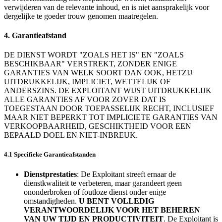
verwijderen van de relevante inhoud, en is niet aansprakelijk voor
dergelijke te goeder trouw genomen maatregelen.
4. Garantieafstand
DE DIENST WORDT "ZOALS HET IS" EN "ZOALS
BESCHIKBAAR" VERSTREKT, ZONDER ENIGE
GARANTIES VAN WELK SOORT DAN OOK, HETZIJ
UITDRUKKELIJK, IMPLICIET, WETTELIJK OF
ANDERSZINS. DE EXPLOITANT WIJST UITDRUKKELIJK
ALLE GARANTIES AF VOOR ZOVER DAT IS
TOEGESTAAN DOOR TOEPASSELIJK RECHT, INCLUSIEF
MAAR NIET BEPERKT TOT IMPLICIETE GARANTIES VAN
VERKOOPBAARHEID, GESCHIKTHEID VOOR EEN
BEPAALD DOEL EN NIET-INBREUK.
4.1 Specifieke Garantieafstanden
Dienstprestaties
: De Exploitant streeft ernaar de
dienstkwaliteit te verbeteren, maar garandeert geen
ononderbroken of foutloze dienst onder enige
omstandigheden.
U BENT VOLLEDIG
VERANTWOORDELIJK VOOR HET BEHEREN
VAN UW TIJD EN PRODUCTIVITEIT
. De Exploitant is