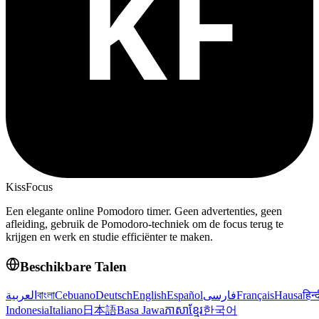
KissFocus
Een elegante online Pomodoro timer. Geen advertenties, geen
afleiding, gebruik de Pomodoro-techniek om de focus terug te
krijgen en werk en studie efficiënter te maken.
Beschikbare Talen
العربية
বাংলা
Cebuano
Deutsch
English
Español
فارسی
Français
Hausa
हिन्
Indonesia
Italiano
日本語
Basa Jawa
ភាសាខ្មែរ
한국어