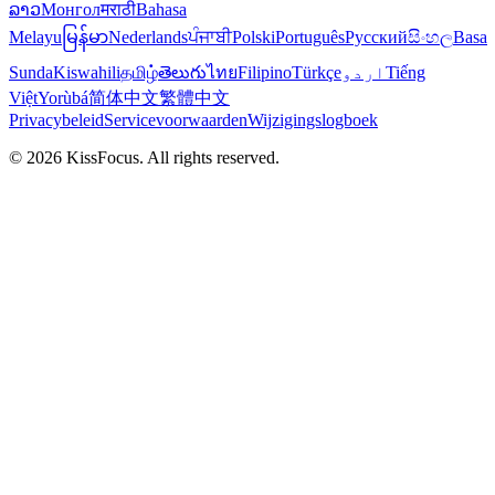
ລາວ
Монгол
मराठी
Bahasa
Melayu
မြန်မာ
Nederlands
ਪੰਜਾਬੀ
Polski
Português
Русский
සිංහල
Basa
Sunda
Kiswahili
தமிழ்
తెలుగు
ไทย
Filipino
Türkçe
اردو
Tiếng
Việt
Yorùbá
简体中文
繁體中文
Privacybeleid
Servicevoorwaarden
Wijzigingslogboek
©
2026
KissFocus
. All rights reserved.