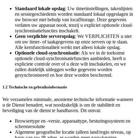
Standaard lokale opslag
: Uw timerinstellingen, takenlijsten
en sessiegeschiedenis worden standaard lokaal opgeslagen in
uw browser met behulp van localStorage. Deze gegevens
verlaten uw apparaat nooit, tenzij u expliciet optionele cloud-
synchronisatiefuncties inschakelt.
Geen verplichte serveropslag
: We VERPLICHTEN u niet
om uw timer- of taakgegevens op onze servers op te slaan.
Alle kernfunctionaliteit werkt met alleen lokale opslag.
Optionele cloud-synchronisatie
: Als we in de toekomst
optionele cloud-synchronisatiefuncties aanbieden, heeft u
expliciete controle over of u deze wilt inschakelen, en we
zullen duidelijk uitleggen welke gegevens worden
gesynchroniseerd en hoe deze worden beschermd.
1.2 Technische en gebruiksinformatie
We verzamelen minimale, anonieme technische informatie wanneer
u de Dienst benadert, wat noodzakelijk is om de stabiliteit en
beveiliging van de dienst te handhaven. Dit omvat:
Browsertype en -versie, apparaattype, besturingssysteem en
schermresolutie
Algemene geografische locatie (alleen land/regio niveau, op
basis van uw IP‑adres, er worden geen nauwkeurige