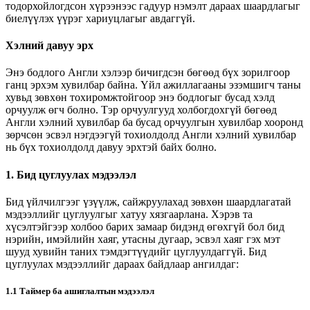
тодорхойлогдсон хүрээнээс гадуур нэмэлт дараах шаардлагыг
биелүүлэх үүрэг хариуцлагыг авдаггүй.
Хэлний давуу эрх
Энэ бодлого Англи хэлээр бичигдсэн бөгөөд бүх зорилгоор
ганц эрхэм хувилбар байна. Үйл ажиллагааны эзэмшигч таны
хувьд зөвхөн тохиромжтойгоор энэ бодлогыг бусад хэлд
орчуулж өгч болно. Тэр орчуулгууд холбогдохгүй бөгөөд
Англи хэлний хувилбар ба бусад орчуулгын хувилбар хооронд
зөрчсөн эсвэл нэгдээгүй тохиолдолд Англи хэлний хувилбар
нь бүх тохиолдолд давуу эрхтэй байх болно.
1. Бид цуглуулах мэдээлэл
Бид үйлчилгээг үзүүлж, сайжруулахад зөвхөн шаардлагатай
мэдээллийг цуглуулгыг хатуу хязгаарлана. Хэрэв та
хүсэлтэйгээр холбоо барих замаар бидэнд өгөхгүй бол бид
нэрийн, имэйлийн хаяг, утасны дугаар, эсвэл хаяг гэх мэт
шууд хувийн таних тэмдэгтүүдийг цуглуулдаггүй. Бид
цуглуулах мэдээллийг дараах байдлаар ангилдаг:
1.1 Таймер ба ашиглалтын мэдээлэл