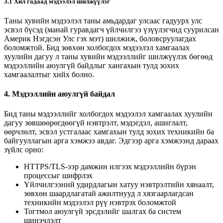
3.1 Хил гадаад мэдээлэл шилжүүлэг
Таны хувийн мэдээлэл таны амьдардаг улсаас гадуурх улс
эсвэл бүсэд (манай гуравдагч үйлчилгээ үзүүлэгчид суурилсан
Америк Нэгдсэн Улс гэх мэт) шилжиж, боловсруулагдах
боломжтой. Бид зөвхөн холбогдох мэдээлэл хамгаалах
хуулийн дагуу л таны хувийн мэдээллийг шилжүүлэх бөгөөд
мэдээллийн аюулгүй байдлыг хангахын тулд зохих
хамгаалалтыг хийх болно.
4. Мэдээллийн аюулгүй байдал
Бид таны мэдээллийг холбогдох мэдээлэл хамгаалах хуулийн
дагуу зөвшөөрөгдөөгүй нэвтрэлт, мэдэгдэл, ашиглалт,
өөрчлөлт, эсвэл устгалаас хамгахын тулд зохих техникийн ба
байгууллагын арга хэмжээ авдаг. Эдгээр арга хэмжээнд дараах
зүйлс орно:
HTTPS/TLS-ээр дамжин илгээх мэдээллийн бүрэн
процессыг шифрлэх
Үйлчилгээний удирдлагын хатуу нэвтрэлтийн хянаалт,
зөвхөн шаардлагатай ажилтнууд л хязгаарлагдсан
техникийн мэдээлэл рүү нэвтрэх боломжтой
Тогтмол аюулгүй эрсдэлийг шалгах ба систем
шинэчлэлт