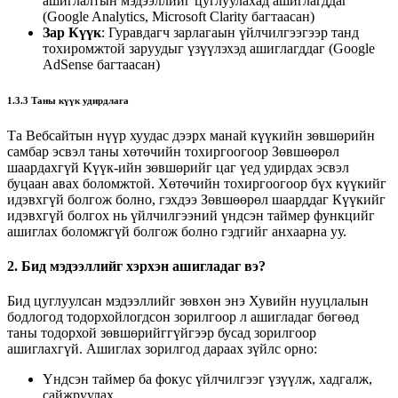
ашиглалтын мэдээллийг цуглуулахад ашиглагддаг
(Google Analytics, Microsoft Clarity багтаасан)
Зар Күүк
: Гуравдагч зарлагаын үйлчилгээгээр танд
тохиромжтой заруудыг үзүүлэхэд ашиглагддаг (Google
AdSense багтаасан)
1.3.3 Таны күүк удирдлага
Та Вебсайтын нүүр хуудас дээрх манай күүкийн зөвшөрийн
самбар эсвэл таны хөтөчийн тохиргоогоор Зөвшөөрөл
шаардахгүй Күүк-ийн зөвшөрийг цаг үед удирдах эсвэл
буцаан авах боломжтой. Хөтөчийн тохиргоогоор бүх күүкийг
идэвхгүй болгож болно, гэхдээ Зөвшөөрөл шаарддаг Күүкийг
идэвхгүй болгох нь үйлчилгээний үндсэн таймер функцийг
ашиглах боломжгүй болгож болно гэдгийг анхаарна уу.
2. Бид мэдээллийг хэрхэн ашигладаг вэ?
Бид цуглуулсан мэдээллийг зөвхөн энэ Хувийн нууцлалын
бодлогод тодорхойлогдсон зорилгоор л ашигладаг бөгөөд
таны тодорхой зөвшөрийггүйгээр бусад зорилгоор
ашиглахгүй. Ашиглах зорилгод дараах зүйлс орно:
Үндсэн таймер ба фокус үйлчилгээг үзүүлж, хадгалж,
сайжруулах