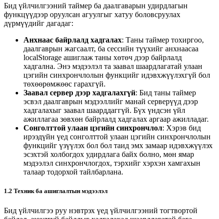
Бид үйлчилгээний таймер ба даалгаварын удирдлагын
функцүүдээр оруулсан агуулгыг хатуу боловсруулах
дүрмүүдийг дагадаг:
Анхнаас байрлалд хадгалах
: Таны таймер тохиргоо,
даалгаврын жагсаалт, ба сессийн түүхийг анхнаасаа
localStorage ашиглаж таны хөтөч дээр байрлалд
хадгална. Энэ мэдээлэл та заавал шаардлагатай улаан
цэгийн синхрончлолын функцийг идэвхжүүлэхгүй бол
төхөөрөмжөөс гарахгүй.
Заавал сервер дээр хадгалахгүй
: Бид таны таймер
эсвэл даалгаврын мэдээллийг манай серверүүд дээр
хадгалахыг заавал шаарддаггүй. Бүх үндсэн үйл
ажиллагаа зөвхөн байрлалд хадгалах аргаар ажилладаг.
Сонголттой улаан цэгийн синхрончлол
: Хэрэв бид
ирээдүйн үед сонголттой улаан цэгийн синхрончлолын
функцийг үзүүлэх бол бол таид эмх замаар идэвхжүүлэх
эсэхтэй холбогдох удирдлага байх болно, мөн ямар
мэдээлэл синхрончлогдох, тэрхийг хэрхэн хамгахын
талаар тодорхой тайлбарлана.
1.2 Техник ба ашиглалтын мэдээлэл
Бид үйлчилгээ руу нэвтрэх үед үйлчилгээний тогтвортой