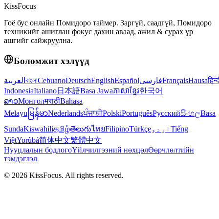
KissFocus
Гоё бус онлайн Помидоро таймер. Заргүй, саадгүй, Помидоро
техникийг ашиглан фокус дахин аваад, ажил & сурах үр
ашгийг сайжруулна.
Боломжит хэлүүд
العربية
বাংলা
Cebuano
Deutsch
English
Español
فارسی
Français
Hausa
हिन्
Indonesia
Italiano
日本語
Basa Jawa
ភាសាខ្មែរ
한국어
ລາວ
Монгол
मराठी
Bahasa
Melayu
မြန်မာ
Nederlands
ਪੰਜਾਬੀ
Polski
Português
Русский
සිංහල
Basa
Sunda
Kiswahili
தமிழ்
తెలుగు
ไทย
Filipino
Türkçe
اردو
Tiếng
Việt
Yorùbá
简体中文
繁體中文
Нууцлалын бодлого
Үйлчилгээний нөхцөл
Өөрчлөлтийн
тэмдэглэл
©
2026
KissFocus
. All rights reserved.