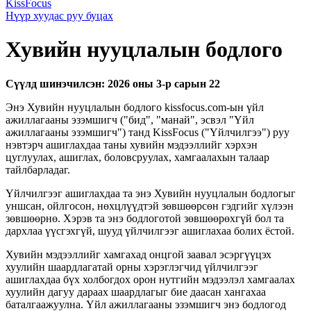
KissFocus
Нүүр хуудас руу буцах
Хувийн нууцлалын бодлого
Сүүлд шинэчилсэн: 2026 оны 3-р сарын 22
Энэ Хувийн нууцлалын бодлого kissfocus.com-ын үйл
ажиллагааны эзэмшигч ("бид", "манай", эсвэл "Үйл
ажиллагааны эзэмшигч") танд KissFocus ("Үйлчилгээ") руу
нэвтэрч ашиглахдаа таны хувийн мэдээллийг хэрхэн
цуглуулах, ашиглах, боловсруулах, хамгаалахын талаар
тайлбарладаг.
Үйлчилгээг ашиглахдаа та энэ Хувийн нууцлалын бодлогыг
уншсан, ойлгосон, нөхцлүүдтэй зөвшөөрсөн гэдгийг хүлээн
зөвшөөрнө. Хэрэв та энэ бодлоготой зөвшөөрөхгүй бол та
дархлаа үүсгэхгүй, шууд үйлчилгээг ашиглахаа болих ёстой.
Хувийн мэдээллийг хамгахад онцгой заавал эсэргүүцэх
хуулийн шаардлагатай орны хэрэглэгчид үйлчилгээг
ашиглахдаа бүх холбогдох орон нутгийн мэдээлэл хамгаалах
хуулийн дагуу дараах шаардлагыг бие даасан хангахаа
баталгаажуулна. Үйл ажиллагааны эзэмшигч энэ бодлогод