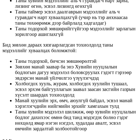
Таны хувийн мэдээллийг аль ч гуравдагч нарт зарна,
лизинг өгнө, эсвэл лизингд өгөхгүй
Таны таймер эсвэл даалгаврын мэдээллийг аль ч
гуравдагч нарт хуваалцахгүй (учир нь тэр анхнаасаа
таны төхөөрөмж дээр байрлалд хадгалдаг)
Таны тодорхой зөвшөрийггүйгээр мэдээллийг зарлагын
зорилгоор ашиглахгүй
Бид зөвхөн дараах хязгаарлагдсан тохиолдолд таны
мэдээллийг хуваалцах боломжтой:
Таны тодорхой, бичсэн зөвшөөрөлтэй
Зөвхөн манай заавар ба энэ Хувийн нууцлалын
бодлогын дагуу мэдээлэл боловсруулах гэдэгт гэрээөр
эвдэрсэн манай үйлчилгээ үзүүлэгчдэд
Холбогдох хууль, журам, холбогдох хуулийн тушаал,
эсвэл эрхэм байгууллагын заавал заасан засгийн газрын
хүсэлт шаардах тохиолдолд
Манай хуулийн эрх, өмч, аюулгүй байдал, эсвэл манай
хэрэглэгчдийн нийгмийн эрхийг хамгахын тулд
Таны хувийн мэдээлэл шилжиж, өөр хувийн нууцлалын
бодлог дахихээс өмнө бид танд мэдэгдэх болно гэдэг
нөхцөлд ямар нэгэн нэгдэл, худалдаа авалт, эсвэл
өмчийн зардалтай холбоотойгоор