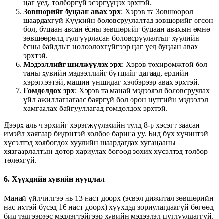
цаг үед, төлбөргүй эсэргүүцэх эрхтэй.
Зөвшөрийг буцаан авах эрх
: Хэрэв та Зөвшөөрөл
шаардахгүй Күүкийн боловсруулалтад зөвшөрийг өгсөн
бол, буцаан авсан ёсны зөвшөрийг буцаан авахын өмнө
зөвшөөрөлд тулгуурласан боловсруулалтыг хуулийн
ёсны байдлыг нөлөөлөхгүйгээр цаг үед буцаан авах
эрхтэй.
Мэдээллийг шилжүүлэх эрх
: Хэрэв тохиромжтой бол
таны хувийн мэдээллийг бүтцийг дагаад, ердийн
хэрэглээтэй, машин уншидаг хэлбэрээр авах эрхтэй.
Гомдолдох эрх
: Хэрэв та манай мэдээлэл боловсруулах
үйл ажиллагаагаас баяргүй бол орон нутгийн мэдээлэл
хамгаалах байгууллагад гомдолдох эрхтэй.
Дээрх аль ч эрхийг хэрэгжүүлэхийн тулд 8-р хэсэгт заасан
имэйл хаягаар бидэнтэй холбоо барина уу. Бид бүх хүчинтэй
хүсэлтэд холбогдох хуулийн шаардагдах хугацааны
хязгаарлалтын дотор хариулах бөгөөд зохих хүсэлтэд төлбөр
төлөхгүй.
6. Хүүхдийн хувийн нууцлал
Манай үйлчилгээ нь 13 наст доорх (эсвэл дижитал зөвшөрийн
нас ихтэй бүсэд 16 наст доорх) хүүхдэд зориулагдаагүй бөгөөд
бид тэдгээрээс мэдлэгтэйгээр хувийн мэдээлэл цуглуулдаггүй.