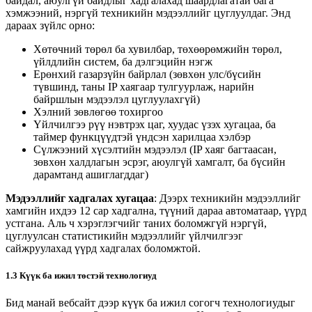
байдал, аюулгүй байдлыг хадгалахад шаардлагатай бага
хэмжээний, нэргүй техникийн мэдээллийг цуглуулдаг. Энд
дараах зүйлс орно:
Хөтөчний төрөл ба хувилбар, төхөөрөмжийн төрөл,
үйлдлийн систем, ба дэлгэцийн нэгж
Ерөнхий газарзүйн байрлал (зөвхөн улс/бүсийн
түвшинд, таны IP хаягаар тулгуурлаж, нарийн
байршлын мэдээлэл цуглуулахгүй)
Хэлний зөвлөгөө тохиргоо
Үйлчилгээ рүү нэвтрэх цаг, хуудас үзэх хугацаа, ба
таймер функцүүдтэй үндсэн харилцаа хэлбэр
Сүлжээний хүсэлтийн мэдээлэл (IP хаяг багтаасан,
зөвхөн халдлагын эсрэг, аюулгүй хамгалт, ба бүсийн
дарамтанд ашиглагддаг)
Мэдээллийг хадгалах хугацаа
: Дээрх техникийн мэдээллийг
хамгийн ихдээ 12 сар хадгална, түүний дараа автоматаар, үүрд
устгана. Аль ч хэрэглэгчийг таних боломжгүй нэргүй,
цуглуулсан статистикийн мэдээллийг үйлчилгээг
сайжруулахад үүрд хадгалах боломжтой.
1.3 Күүк ба ижил төстэй технологиуд
Бид манай вебсайт дээр күүк ба ижил согогч технологиудыг