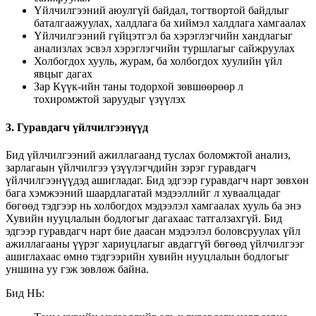
Үйлчилгээний аюулгүй байдал, тогтвортой байдлыг
баталгаажуулах, халдлага ба хиймэл халдлага хамгаалах
Үйлчилгээний гүйцэтгэл ба хэрэглэгчийн хандлагыг
анализлах эсвэл хэрэглэгчийн туршлагыг сайжруулах
Холбогдох хууль, журам, ба холбогдох хуулийн үйл
явцыг дагах
Зар Күүк-ийн таны тодорхой зөвшөөрөөр л
тохиромжтой заруудыг үзүүлэх
3. Гуравдагч үйлчилгээнүүд
Бид үйлчилгээний ажиллагаанд туслах боломжтой анализ,
зарлагаын үйлчилгээ үзүүлэгчдийн зэрэг гуравдагч
үйлчилгээнүүдэд ашигладаг. Бид эдгээр гуравдагч нарт зөвхөн
бага хэмжээний шаардлагатай мэдээллийг л хуваалцадаг
бөгөөд тэдгээр нь холбогдох мэдээлэл хамгаалах хууль ба энэ
Хувийн нууцлалын бодлогыг дагахаас татгалзахгүй. Бид
эдгээр гуравдагч нарт бие даасан мэдээлэл боловсруулах үйл
ажиллагааны үүрэг хариуцлагыг авдаггүй бөгөөд үйлчилгээг
ашиглахаас өмнө тэдгээрийн хувийн нууцлалын бодлогыг
уншина уу гэж зөвлөж байна.
Бид НЬ: