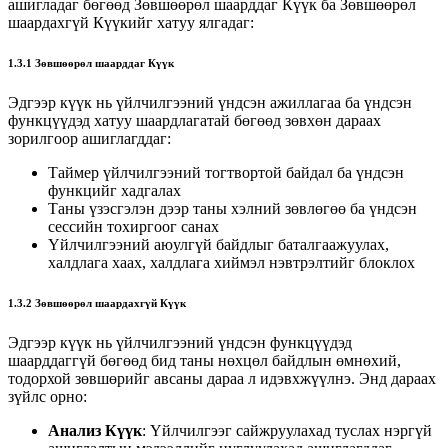
ашигладаг бөгөөд Зөвшөөрөл шаарддаг Күүк ба Зөвшөөрөл
шаардахгүй Күүкийг хатуу ялгадаг:
1.3.1 Зөвшөөрөл шаарддаг Күүк
Эдгээр күүк нь үйлчилгээний үндсэн ажиллагаа ба үндсэн
функцүүдэд хатуу шаардлагатай бөгөөд зөвхөн дараах
зорилгоор ашиглагддаг:
Таймер үйлчилгээний тогтвортой байдал ба үндсэн
функцийг хадгалах
Таны үзэсгэлэн дээр таны хэлний зөвлөгөө ба үндсэн
сессийн тохиргоог санах
Үйлчилгээний аюулгүй байдлыг баталгаажуулах,
халдлага хаах, халдлага хиймэл нэвтрэлтийг блоклох
1.3.2 Зөвшөөрөл шаардахгүй Күүк
Эдгээр күүк нь үйлчилгээний үндсэн функцүүдэд
шаарддаггүй бөгөөд бид таны нөхцөл байдлын өмнөхий,
тодорхой зөвшөрийг авсаны дараа л идэвхжүүлнэ. Энд дараах
зүйлс орно:
Анализ Күүк
: Үйлчилгээг сайжруулахад туслах нэргүй