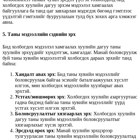
холбогдох хуулийн дагуу эрхэм мэдээлэл хамгаалах
байгууллага ба танд цаг завхарлан мэдэгдэх бөгөөд гэмтлээс
үүдэлтэй гэмтэлийг бууруулахын тулд бүх зохих арга хэмжээг
авна.
5. Таны мэдээллийн сэдвийн эрх
Бид холбогдох мэдээлэл хамгаалах хуулийн дагуу таны
хуулийн эрхүүдийг хүндэтгэж, хамгалдаг. Манай боловсруулж
буй таны хувийн мэдээлэлтэй холбогдох дараах эрхийг танд
байна:
Хандалт авах эрх
: Бид таны хувийн мэдээллийг
боловсруулаж байгаа эсэхийг баталгаажуулах хүсэлт
илгээх, мөн холбогдох мэдээллийн хуулбарыг авах
эрхтэй.
Устгах/зөвшөөрөх эрх
: Холбогдох хуулийн азаргууртаас
гадна бидэнд байгаа таны хувийн мэдээллийг үүрд
устгах хүсэлт илгээх эрхтэй.
Боловсруулалтыг хязгаарлах эрх
: Холбогдох хуулийн
дагуу таны хувийн мэдээллийн боловсруулалтыг
хязгаарлахыг хүсэх эрхтэй.
Эрсдэлд орох эрх
: Манай хуулийн эрхцэрээр
тулгуурласан таны хувийн мэдээллийн боловсруулалтад