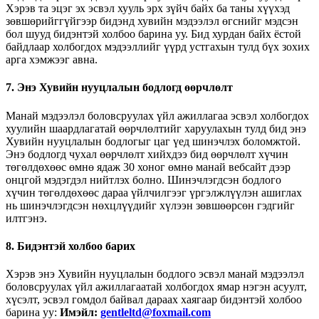
Хэрэв та эцэг эх эсвэл хууль эрх зүйч байх ба таны хүүхэд
зөвшөрийггүйгээр бидэнд хувийн мэдээлэл өгснийг мэдсэн
бол шууд бидэнтэй холбоо барина уу. Бид хурдан байх ёстой
байдлаар холбогдох мэдээллийг үүрд устгахын тулд бүх зохих
арга хэмжээг авна.
7. Энэ Хувийн нууцлалын бодлогд өөрчлөлт
Манай мэдээлэл боловсруулах үйл ажиллагаа эсвэл холбогдох
хуулийн шаардлагатай өөрчлөлтийг харуулахын тулд бид энэ
Хувийн нууцлалын бодлогыг цаг үед шинэчлэх боломжтой.
Энэ бодлогд чухал өөрчлөлт хийхдээ бид өөрчлөлт хүчин
төгөлдөхөөс өмнө ядаж 30 хоног өмнө манай вебсайт дээр
онцгой мэдэгдэл нийтлэх болно. Шинэчлэгдсэн бодлого
хүчин төгөлдөхөөс дараа үйлчилгээг үргэлжлүүлэн ашиглах
нь шинэчлэгдсэн нөхцлүүдийг хүлээн зөвшөөрсөн гэдгийг
илтгэнэ.
8. Бидэнтэй холбоо барих
Хэрэв энэ Хувийн нууцлалын бодлого эсвэл манай мэдээлэл
боловсруулах үйл ажиллагаатай холбогдох ямар нэгэн асуулт,
хүсэлт, эсвэл гомдол байвал дараах хаягаар бидэнтэй холбоо
барина уу:
Имэйл:
gentleltd@foxmail.com