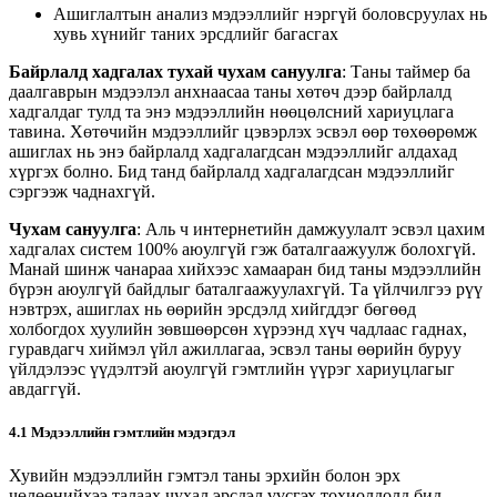
Ашиглалтын анализ мэдээллийг нэргүй боловсруулах нь
хувь хүнийг таних эрсдлийг багасгах
Байрлалд хадгалах тухай чухам сануулга
: Таны таймер ба
даалгаврын мэдээлэл анхнаасаа таны хөтөч дээр байрлалд
хадгалдаг тулд та энэ мэдээллийн нөөцөлсний хариуцлага
тавина. Хөтөчийн мэдээллийг цэвэрлэх эсвэл өөр төхөөрөмж
ашиглах нь энэ байрлалд хадгалагдсан мэдээллийг алдахад
хүргэх болно. Бид танд байрлалд хадгалагдсан мэдээллийг
сэргээж чаднахгүй.
Чухам сануулга
: Аль ч интернетийн дамжуулалт эсвэл цахим
хадгалах систем 100% аюулгүй гэж баталгаажуулж болохгүй.
Манай шинж чанараа хийхээс хамааран бид таны мэдээллийн
бүрэн аюулгүй байдлыг баталгаажуулахгүй. Та үйлчилгээ рүү
нэвтрэх, ашиглах нь өөрийн эрсдэлд хийгддэг бөгөөд
холбогдох хуулийн зөвшөөрсөн хүрээнд хүч чадлаас гаднах,
гуравдагч хиймэл үйл ажиллагаа, эсвэл таны өөрийн буруу
үйлдэлээс үүдэлтэй аюулгүй гэмтлийн үүрэг хариуцлагыг
авдаггүй.
4.1 Мэдээллийн гэмтлийн мэдэгдэл
Хувийн мэдээллийн гэмтэл таны эрхийн болон эрх
чөлөөнийхээ талаах чухал эрсдэл үүсгэх тохиолдолд бид