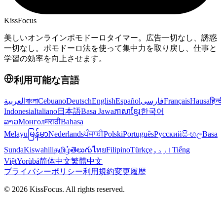
KissFocus
美しいオンラインポモドーロタイマー。広告一切なし、誘惑
一切なし。ポモドーロ法を使って集中力を取り戻し、仕事と
学習の効率を向上させます。
利用可能な言語
العربية
বাংলা
Cebuano
Deutsch
English
Español
فارسی
Français
Hausa
हिन्
Indonesia
Italiano
日本語
Basa Jawa
ភាសាខ្មែរ
한국어
ລາວ
Монгол
मराठी
Bahasa
Melayu
မြန်မာ
Nederlands
ਪੰਜਾਬੀ
Polski
Português
Русский
සිංහල
Basa
Sunda
Kiswahili
தமிழ்
తెలుగు
ไทย
Filipino
Türkçe
اردو
Tiếng
Việt
Yorùbá
简体中文
繁體中文
プライバシーポリシー
利用規約
変更履歴
©
2026
KissFocus
. All rights reserved.