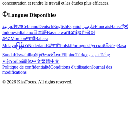
concentration et rendre le travail et les études plus efficaces.
Langues Disponibles
العربية
বাংলা
Cebuano
Deutsch
English
Español
فارسی
Français
Hausa
हिन्
Indonesia
Italiano
日本語
Basa Jawa
ភាសាខ្មែរ
한국어
ລາວ
Монгол
मराठी
Bahasa
Melayu
မြန်မာ
Nederlands
ਪੰਜਾਬੀ
Polski
Português
Русский
සිංහල
Basa
Sunda
Kiswahili
தமிழ்
తెలుగు
ไทย
Filipino
Türkçe
اردو
Tiếng
Việt
Yorùbá
简体中文
繁體中文
Politique de confidentialité
Conditions d'utilisation
Journal des
modifications
©
2026
KissFocus
. All rights reserved.